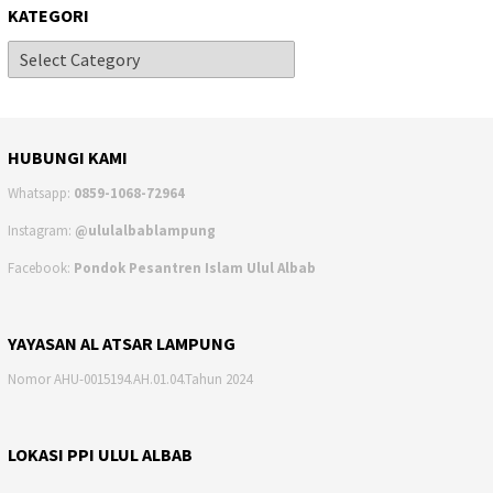
KATEGORI
HUBUNGI KAMI
Whatsapp:
0859-1068-72964
Instagram:
@ululalbablampung
Facebook:
Pondok Pesantren Islam Ulul Albab
YAYASAN AL ATSAR LAMPUNG
Nomor AHU-0015194.AH.01.04.Tahun 2024
LOKASI PPI ULUL ALBAB