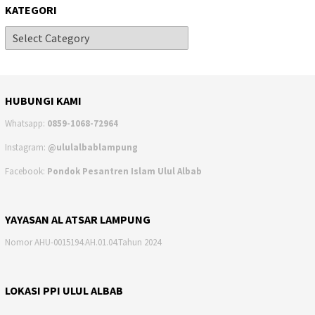
KATEGORI
HUBUNGI KAMI
Whatsapp:
0859-1068-72964
Instagram:
@ululalbablampung
Facebook:
Pondok Pesantren Islam Ulul Albab
YAYASAN AL ATSAR LAMPUNG
Nomor AHU-0015194.AH.01.04.Tahun 2024
LOKASI PPI ULUL ALBAB