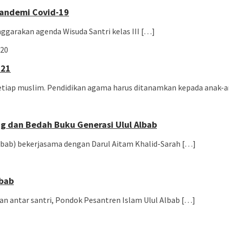
Pandemi Covid-19
ggarakan agenda Wisuda Santri kelas III […]
mpung
020
021
tiap muslim. Pendidikan agama harus ditanamkan kepada anak-a
ng dan Bedah Buku Generasi Ulul Albab
Albab) bekerjasama dengan Darul Aitam Khalid-Sarah […]
lbab
n antar santri, Pondok Pesantren Islam Ulul Albab […]