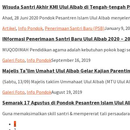
Wisuda Santri Akhir KMI Ulul Albab di Tengah-tengah 
Ahad, 28 Juni 2020 Pondok Pesantren Islam Ulul Albab menyelen
ululalbabla
Artikel
,
Info Pondok
,
Penerimaan Santri Baru (PSB)
January 9, 2
INformasi Penerimaan Santri Baru Ulul Albab 2020 – 2
MUQODIMAH Pendidikan agama adalah kebutuhan pokok bagi se
ululalbablampung
Galeri Foto
,
Info Pondok
September 16, 2019
Majelis Ta’lim Umahat Ulul Albab Gelar Kajian Parenti
(Sabtu, 13/09) Majelis taklim Ummahaat Ulul Albab (MTU Ulul 
ululalbablampung
Galeri Foto
,
Info Pondok
August 19, 2019
Semarak 17 Agustus di Pondok Pesantren Islam Ulul A
Guna memaksimalkan skill santri & mempererat tali persaudaraa
«
1