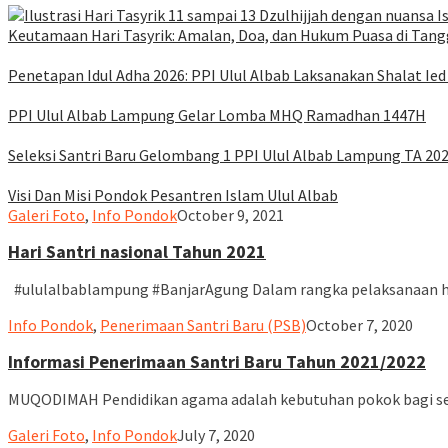
Keutamaan Hari Tasyrik: Amalan, Doa, dan Hukum Puasa di Tangg
Penetapan Idul Adha 2026: PPI Ulul Albab Laksanakan Shalat Ied
PPI Ulul Albab Lampung Gelar Lomba MHQ Ramadhan 1447H
Seleksi Santri Baru Gelombang 1 PPI Ulul Albab Lampung TA 20
Visi Dan Misi Pondok Pesantren Islam Ulul Albab
Blog
ululalbablampung
Galeri Foto
,
Info Pondok
October 9, 2021
Hari Santri nasional Tahun 2021
#ululalbablampung #BanjarAgung Dalam rangka pelaksanaan ha
ululalbablampung
Info Pondok
,
Penerimaan Santri Baru (PSB)
October 7, 2020
Informasi Penerimaan Santri Baru Tahun 2021/2022
MUQODIMAH Pendidikan agama adalah kebutuhan pokok bagi se
ululalbablampung
Galeri Foto
,
Info Pondok
July 7, 2020