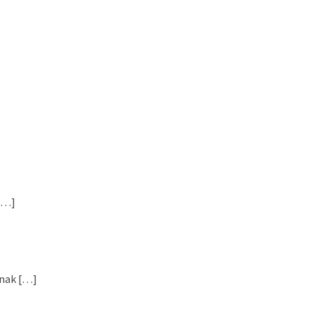
[…]
nak […]