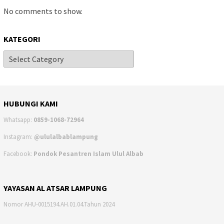
No comments to show.
KATEGORI
HUBUNGI KAMI
Whatsapp:
0859-1068-72964
Instagram:
@ululalbablampung
Facebook:
Pondok Pesantren Islam Ulul Albab
YAYASAN AL ATSAR LAMPUNG
Nomor AHU-0015194.AH.01.04.Tahun 2024