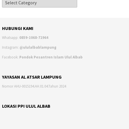
HUBUNGI KAMI
Whatsapp:
0859-1068-72964
Instagram:
@ululalbablampung
Facebook:
Pondok Pesantren Islam Ulul Albab
YAYASAN AL ATSAR LAMPUNG
Nomor AHU-0015194.AH.01.04.Tahun 2024
LOKASI PPI ULUL ALBAB