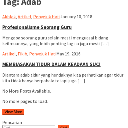
Tag:
Adab
ululalbablampung
Akhlak
,
Artikel
,
Penyejuk Hati
January 10, 2018
Profesionalisme Seorang Guru
Mengapa seorang guru selain mesti menguasai bidang
keilmuannya, yang lebih penting lagi ia juga mesti […]
ululalbablampung
Artikel
,
Fikih
,
Penyejuk Hati
May 19, 2016
MEMBIASAKAN TIDUR DALAM KEADAAN SUCI
Diantara adab tidur yang hendaknya kita perhatikan agar tidur
kita tidak hanya berpahala tetapi juga […]
No More Posts Available.
No more pages to load.
View More
Pencarian