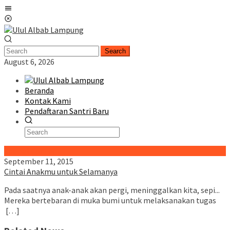
Skip
Mobile
to
Menu
content
Search
August 6, 2026
Beranda
Kontak Kami
Pendaftaran Santri Baru
Special Content
September 11, 2015
Cintai Anakmu untuk Selamanya
Pada saatnya anak-anak akan pergi, meninggalkan kita, sepi...
Mereka bertebaran di muka bumi untuk melaksanakan tugas
[…]