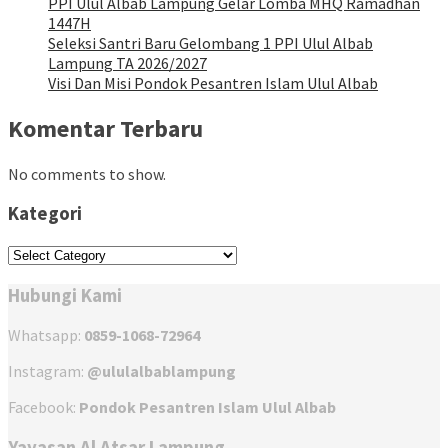
PPI Ulul Albab Lampung Gelar Lomba MHQ Ramadhan
1447H
Seleksi Santri Baru Gelombang 1 PPI Ulul Albab
Lampung TA 2026/2027
Visi Dan Misi Pondok Pesantren Islam Ulul Albab
Komentar Terbaru
No comments to show.
Kategori
Kategori
Hubungi Kami
Whatsapp:
0859-1068-72964
Instagram:
@ululalbablampung
Facebook:
Pondok Pesantren Islam Ulul Albab
Yayasan Al Atsar Lampung