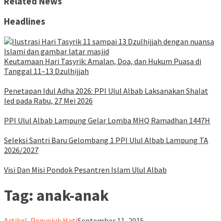
Related News
Headlines
Keutamaan Hari Tasyrik: Amalan, Doa, dan Hukum Puasa di
Tanggal 11–13 Dzulhijjah
Penetapan Idul Adha 2026: PPI Ulul Albab Laksanakan Shalat
Ied pada Rabu, 27 Mei 2026
PPI Ulul Albab Lampung Gelar Lomba MHQ Ramadhan 1447H
Seleksi Santri Baru Gelombang 1 PPI Ulul Albab Lampung TA
2026/2027
Visi Dan Misi Pondok Pesantren Islam Ulul Albab
Tag:
anak-anak
ululalbablampung
Artikel
,
Penyejuk Hati
September 11, 2015