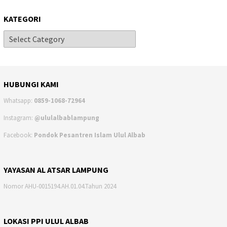
KATEGORI
HUBUNGI KAMI
Whatsapp:
0859-1068-72964
Instagram:
@ululalbablampung
Facebook:
Pondok Pesantren Islam Ulul Albab
YAYASAN AL ATSAR LAMPUNG
Nomor AHU-0015194.AH.01.04.Tahun 2024
LOKASI PPI ULUL ALBAB