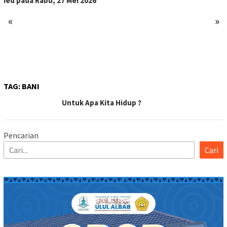
Ied pada Rabu, 27 Mei 2026
«
»
TAG:
BANI
Untuk Apa Kita Hidup ?
Pencarian
Cari