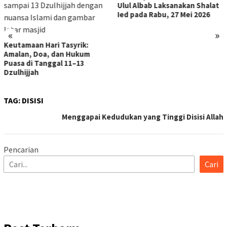
Ulul Albab Laksanakan Shalat
Lomba MHQ Rama
Ied pada Rabu, 27 Mei 2026
«
»
asyrik:
n Hukum
 11–13
TAG:
DISISI
Menggapai Kedudukan yang Tinggi Disisi Allah
Pencarian
Cari