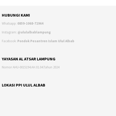
HUBUNGI KAMI
Whatsapp:
0859-1068-72964
Instagram:
@ululalbablampung
Facebook:
Pondok Pesantren Islam Ulul Albab
YAYASAN AL ATSAR LAMPUNG
Nomor AHU-0015194.AH.01.04.Tahun 2024
LOKASI PPI ULUL ALBAB