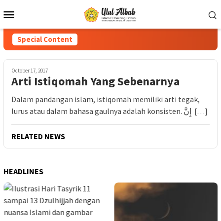
Special Content
October 17, 2017
Arti Istiqomah Yang Sebenarnya
Dalam pandangan islam, istiqomah memiliki arti tegak,
lurus atau dalam bahasa gaulnya adalah konsisten. إِنَّ […]
RELATED NEWS
HEADLINES
PP
Lo