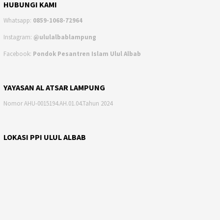
HUBUNGI KAMI
Whatsapp:
0859-1068-72964
Instagram:
@ululalbablampung
Facebook:
Pondok Pesantren Islam Ulul Albab
YAYASAN AL ATSAR LAMPUNG
Nomor AHU-0015194.AH.01.04.Tahun 2024
LOKASI PPI ULUL ALBAB