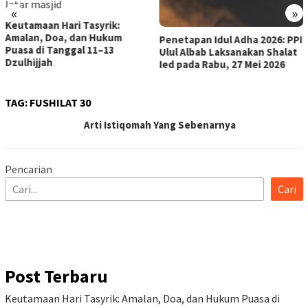
«
»
utamaan Hari Tasyrik:
alan, Doa, dan Hukum
Penetapan Idul Adha 2026: PPI
asa di Tanggal 11–13
Ulul Albab Laksanakan Shalat
ulhijjah
Ied pada Rabu, 27 Mei 2026
TAG:
FUSHILAT 30
Arti Istiqomah Yang Sebenarnya
Pencarian
Cari
Post Terbaru
Keutamaan Hari Tasyrik: Amalan, Doa, dan Hukum Puasa di