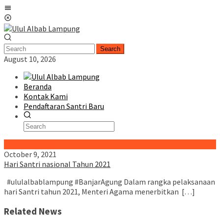
Skip
Mobile
to
Menu
content
Search
August 10, 2026
Beranda
Kontak Kami
Pendaftaran Santri Baru
Special Content
October 9, 2021
Hari Santri nasional Tahun 2021
#ululalbablampung #BanjarAgung Dalam rangka pelaksanaan
hari Santri tahun 2021, Menteri Agama menerbitkan […]
Related News