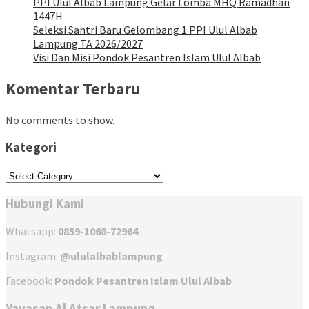
PPI Ulul Albab Lampung Gelar Lomba MHQ Ramadhan
1447H
Seleksi Santri Baru Gelombang 1 PPI Ulul Albab
Lampung TA 2026/2027
Visi Dan Misi Pondok Pesantren Islam Ulul Albab
Komentar Terbaru
No comments to show.
Kategori
Kategori
Hubungi Kami
Whatsapp:
0859-1068-72964
Instagram:
@ululalbablampung
Facebook:
Pondok Pesantren Islam Ulul Albab
Yayasan Al Atsar Lampung