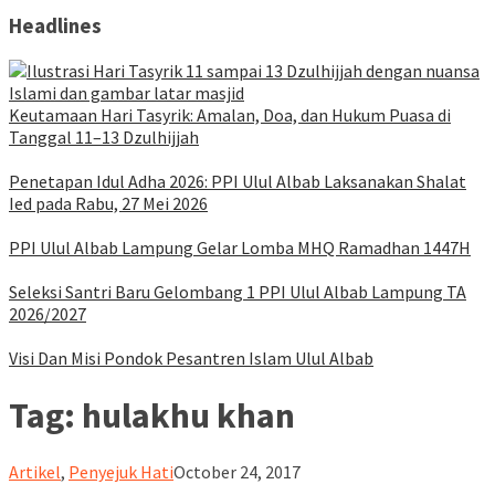
Headlines
Keutamaan Hari Tasyrik: Amalan, Doa, dan Hukum Puasa di
Tanggal 11–13 Dzulhijjah
Penetapan Idul Adha 2026: PPI Ulul Albab Laksanakan Shalat
Ied pada Rabu, 27 Mei 2026
PPI Ulul Albab Lampung Gelar Lomba MHQ Ramadhan 1447H
Seleksi Santri Baru Gelombang 1 PPI Ulul Albab Lampung TA
2026/2027
Visi Dan Misi Pondok Pesantren Islam Ulul Albab
Tag:
hulakhu khan
ululalbablampung
Artikel
,
Penyejuk Hati
October 24, 2017