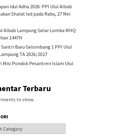
pan Idul Adha 2026: PPI Ulul Albab
 Santri Baru
Visi Dan Misi Pondok
akan Shalat Ied pada Rabu, 27 Mei
ng 1 PPI Ulul Albab
Pesantren Islam Ulul Albab
g TA 2026/2027
ul Albab Lampung Gelar Lomba MHQ
han 1447H
Keutamaa
i Santri Baru Gelombang 1 PPI Ulul
Amalan, 
Lampung TA 2026/2027
Puasa di 
Dzulhijja
an Misi Pondok Pesantren Islam Ulul
entar Terbaru
mments to show.
ORI