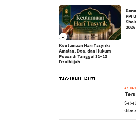
 Dan Misi Pondok
Penet
ntren Islam Ulul Albab
PPI Ul
Shalat
2026
«
Keutamaan Hari Tasyrik:
Amalan, Doa, dan Hukum
Puasa di Tanggal 11–13
Dzulhijjah
TAG:
IBNU JAUZI
AKIDAH
Teru
Sebel
dibeb