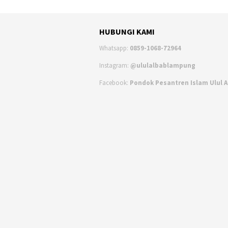
HUBUNGI KAMI
Whatsapp:
0859-1068-72964
Instagram:
@ululalbablampung
Facebook:
Pondok Pesantren Islam Ulul 