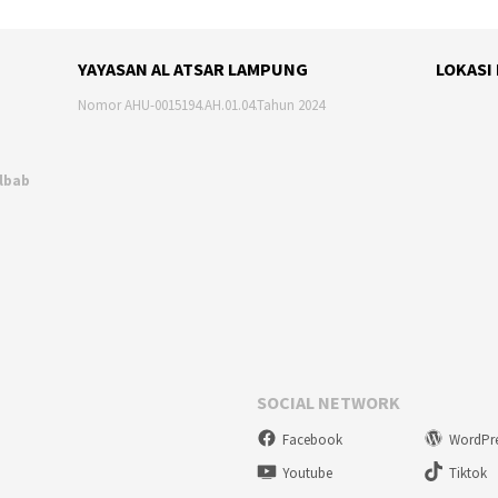
YAYASAN AL ATSAR LAMPUNG
LOKASI
Nomor AHU-0015194.AH.01.04.Tahun 2024
Albab
SOCIAL NETWORK
Facebook
WordPr
Youtube
Tiktok