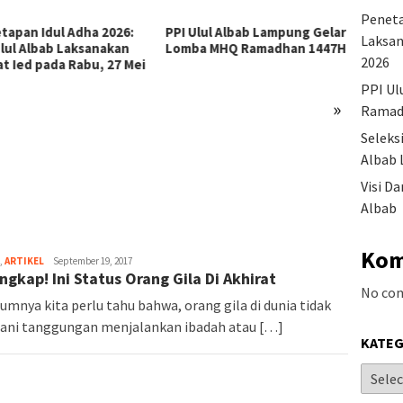
Peneta
apan Idul Adha 2026:
PPI Ulul Albab Lampung Gelar
Seleksi
Laksan
ul Albab Laksanakan
Lomba MHQ Ramadhan 1447H
Gelomba
2026
 Ied pada Rabu, 27 Mei
Lampun
PPI Ul
»
Ramad
Seleks
Albab 
Visi D
Albab
Kom
,
ARTIKEL
September 19, 2017
ngkap! Ini Status Orang Gila Di Akhirat
No co
umnya kita perlu tahu bahwa, orang gila di dunia tidak
ani tanggungan menjalankan ibadah atau […]
KATEG