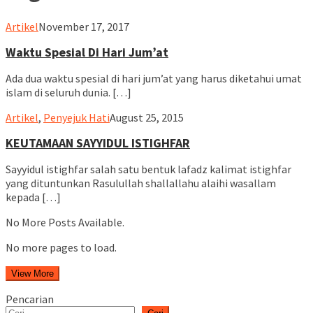
ululalbablampung
Artikel
November 17, 2017
Waktu Spesial Di Hari Jum’at
Ada dua waktu spesial di hari jum’at yang harus diketahui umat
islam di seluruh dunia. […]
ululalbablampung
Artikel
,
Penyejuk Hati
August 25, 2015
KEUTAMAAN SAYYIDUL ISTIGHFAR
Sayyidul istighfar salah satu bentuk lafadz kalimat istighfar
yang dituntunkan Rasulullah shallallahu alaihi wasallam
kepada […]
No More Posts Available.
No more pages to load.
View More
Pencarian