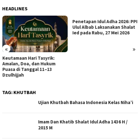
HEADLINES
Penetapan Idul Adha 2026: PPI
PPI U
Ulul Albab Laksanakan Shalat
Lomb
Ied pada Rabu, 27 Mei 2026
«
»
maan Hari Tasyrik:
n, Doa, dan Hukum
 di Tanggal 11–13
jjah
TAG:
KHUTBAH
Ujian Khutbah Bahasa Indonesia Kelas Niha’i
Imam Dan Khatib Shalat Idul Adha 1436 H /
2015 M