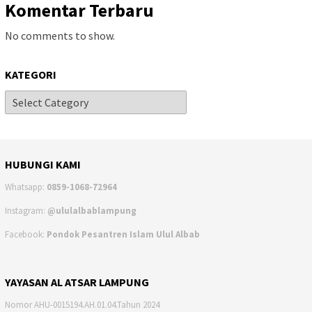
Komentar Terbaru
No comments to show.
KATEGORI
HUBUNGI KAMI
Whatsapp:
0859-1068-72964
Instagram:
@ululalbablampung
Facebook:
Pondok Pesantren Islam Ulul Albab
YAYASAN AL ATSAR LAMPUNG
Nomor AHU-0015194.AH.01.04.Tahun 2024