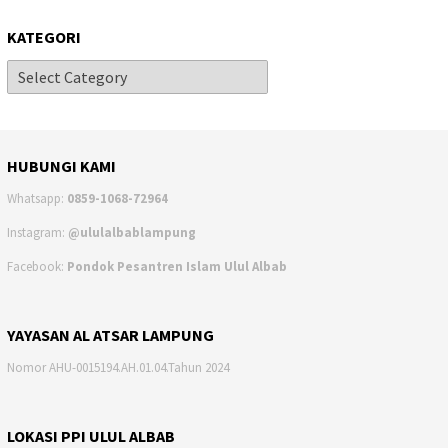
KATEGORI
HUBUNGI KAMI
Whatsapp:
0859-1068-72964
Instagram:
@ululalbablampung
Facebook:
Pondok Pesantren Islam Ulul Albab
YAYASAN AL ATSAR LAMPUNG
Nomor AHU-0015194.AH.01.04.Tahun 2024
LOKASI PPI ULUL ALBAB