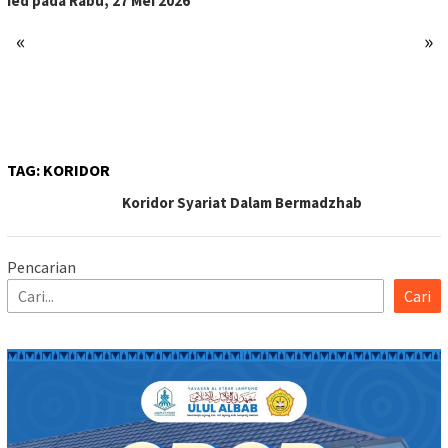
Ied pada Rabu, 27 Mei 2026
«
»
TAG:
KORIDOR
Koridor Syariat Dalam Bermadzhab
Pencarian
Cari