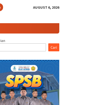
h
AUGUST 6, 2026
ian
Cari
i Santri Baru
Visi Dan Misi Pondok
ang 1 PPI Ulul Albab
Pesantren Islam Ulul Albab