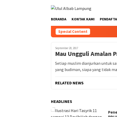
BERANDA
KONTAK KAMI
PENDAFTA
Special Content
September 20, 2017
Mau Ungguli Amalan Pa
Setiap muslim dianjurkan untuk s
yang budiman, siapa yang tidak m
RELATED NEWS
HEADLINES
i Dan Misi Pondok
Pene
antren Islam Ulul Albab
PPI 