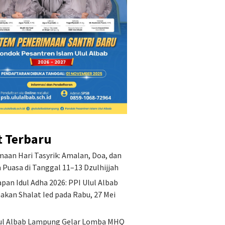
ng TA 2026/2027
Keutama
Amalan,
Puasa d
Dzulhijj
t Terbaru
aan Hari Tasyrik: Amalan, Doa, dan
Puasa di Tanggal 11–13 Dzulhijjah
pan Idul Adha 2026: PPI Ulul Albab
akan Shalat Ied pada Rabu, 27 Mei
ul Albab Lampung Gelar Lomba MHQ