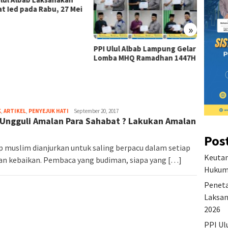
at Ied pada Rabu, 27 Mei
Lampu
»
PPI Ulul Albab Lampung Gelar
Lomba MHQ Ramadhan 1447H
K
,
ARTIKEL
,
PENYEJUK HATI
September 20, 2017
Ungguli Amalan Para Sahabat ? Lakukan Amalan
Pos
p muslim dianjurkan untuk saling berpacu dalam setiap
Keutam
n kebaikan. Pembaca yang budiman, siapa yang […]
Hukum 
Peneta
Laksan
2026
PPI Ul