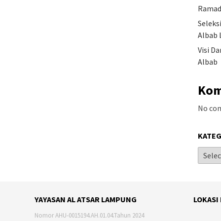
Ramad
Seleks
Albab 
Visi D
Albab
Kom
No co
KATEG
YAYASAN AL ATSAR LAMPUNG
LOKASI
Nomor AHU-0015194.AH.01.04.Tahun 2024