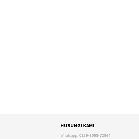
HUBUNGI KAMI
Whatsapp:
0859-1068-72964