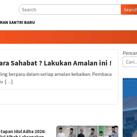
Searc
RAN SANTRI BARU
Pencar
ra Sahabat ? Lakukan Amalan ini !
aling berpacu dalam setiap amalan kebaikan. Pembaca
au […]
tapan Idul Adha 2026:
Seleks
Ulul Albab Laksanakan
Gelomb