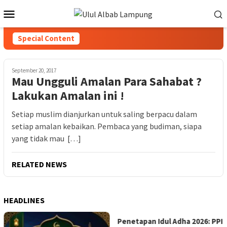
Special Content
September 20, 2017
Mau Ungguli Amalan Para Sahabat ?
Lakukan Amalan ini !
Setiap muslim dianjurkan untuk saling berpacu dalam
setiap amalan kebaikan. Pembaca yang budiman, siapa
yang tidak mau […]
RELATED NEWS
HEADLINES
Penetapan Idul Adha 2026: PPI
PPI Ulul Albab Lampung 