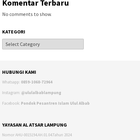
Komentar Terbaru
No comments to show.
KATEGORI
HUBUNGI KAMI
Whatsapp:
0859-1068-72964
Instagram:
@ululalbablampung
Facebook:
Pondok Pesantren Islam Ulul Albab
YAYASAN AL ATSAR LAMPUNG
Nomor AHU-0015194.AH.01.04.Tahun 2024