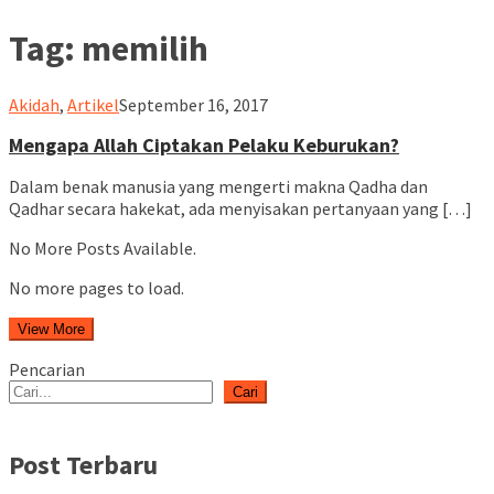
Tag:
memilih
ululalbablampung
Akidah
,
Artikel
September 16, 2017
Mengapa Allah Ciptakan Pelaku Keburukan?
Dalam benak manusia yang mengerti makna Qadha dan
Qadhar secara hakekat, ada menyisakan pertanyaan yang […]
No More Posts Available.
No more pages to load.
View More
Pencarian
Cari
Post Terbaru