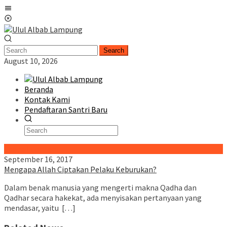
Skip
Mobile
to
Menu
content
Search
August 10, 2026
Beranda
Kontak Kami
Pendaftaran Santri Baru
Special Content
September 16, 2017
Mengapa Allah Ciptakan Pelaku Keburukan?
Dalam benak manusia yang mengerti makna Qadha dan
Qadhar secara hakekat, ada menyisakan pertanyaan yang
mendasar, yaitu […]