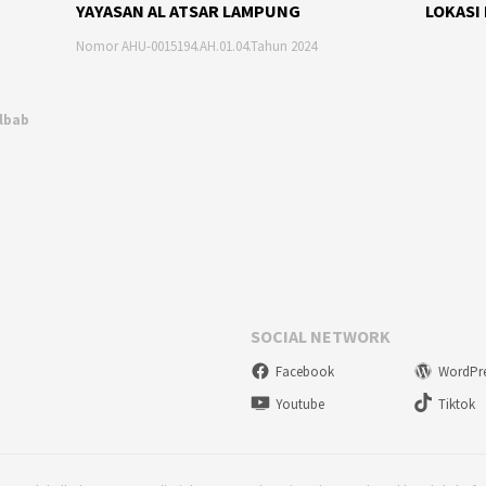
YAYASAN AL ATSAR LAMPUNG
LOKASI
Nomor AHU-0015194.AH.01.04.Tahun 2024
Albab
SOCIAL NETWORK
Facebook
WordPr
Youtube
Tiktok