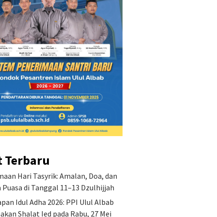
Penetap
PPI Ulu
Shalat I
2026
an Misi Pondok
Keutamaan Hari Tasyrik:
ren Islam Ulul Albab
Amalan, Doa, dan Hukum
Puasa di Tanggal 11–13
Dzulhijjah
t Terbaru
aan Hari Tasyrik: Amalan, Doa, dan
Puasa di Tanggal 11–13 Dzulhijjah
pan Idul Adha 2026: PPI Ulul Albab
akan Shalat Ied pada Rabu, 27 Mei