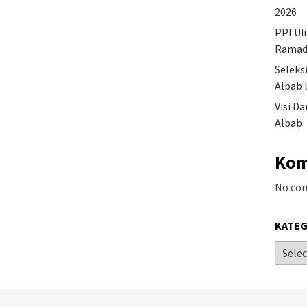
2026
PPI Ul
Ramad
Seleks
Albab 
Visi D
Albab
Kom
No co
KATEG