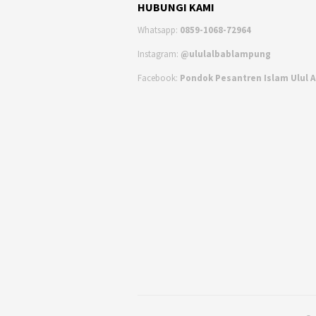
HUBUNGI KAMI
Whatsapp:
0859-1068-72964
Instagram:
@ululalbablampung
Facebook:
Pondok Pesantren Islam Ulul 