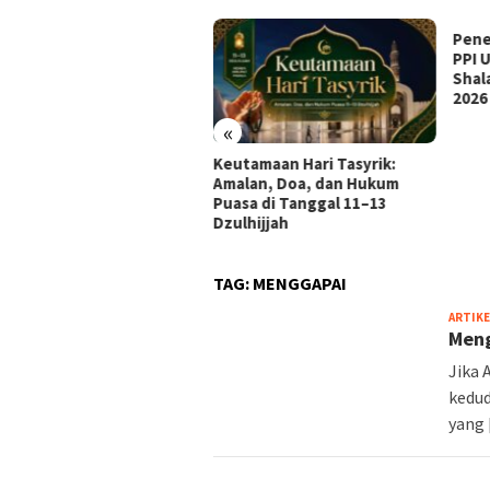
Penetapan Idul Adha 2026:
PPI 
PPI Ulul Albab Laksanakan
Lomb
Shalat Ied pada Rabu, 27 Mei
2026
«
tamaan Hari Tasyrik:
lan, Doa, dan Hukum
sa di Tanggal 11–13
lhijjah
TAG:
MENGGAPAI
ARTIKE
Meng
Jika 
kedud
yang