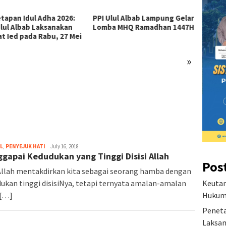
Ulul Albab Lampung Gelar
a MHQ Ramadhan 1447H
»
Seleksi Santri Baru
Visi D
Gelombang 1 PPI Ulul Albab
Pesant
Lampung TA 2026/2027
L
,
PENYEJUK HATI
July 16, 2018
gapai Kedudukan yang Tinggi Disisi Allah
Pos
Allah mentakdirkan kita sebagai seorang hamba dengan
Keutam
ukan tinggi disisiNya, tetapi ternyata amalan-amalan
Hukum 
 […]
Peneta
Laksan