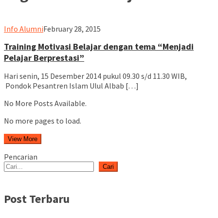
ululalbablampung
Info Alumni
February 28, 2015
Training Motivasi Belajar dengan tema “Menjadi
Pelajar Berprestasi”
Hari senin, 15 Desember 2014 pukul 09.30 s/d 11.30 WIB,
Pondok Pesantren Islam Ulul Albab […]
No More Posts Available.
No more pages to load.
View More
Pencarian
Cari
Post Terbaru