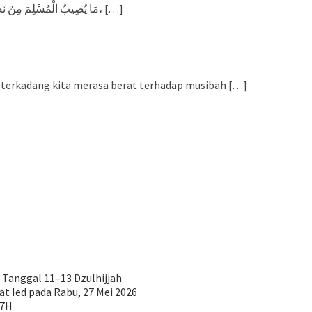
Nabi shallallahu ’alaihi wa sallam bersabda, مَا يُصِيبُ الْمُسْلِمَ مِنْ نَصَبٍ، وَلَا وَصَبٍ، وَلَا هَمٍّ، […]
 terkadang kita merasa berat terhadap musibah […]
 Tanggal 11–13 Dzulhijjah
at Ied pada Rabu, 27 Mei 2026
47H