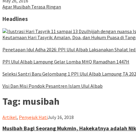
May 26, 2016
Agar Musibah Terasa Ringan
Headlines
Keutamaan Hari Tasyrik: Amalan, Doa, dan Hukum Puasa di Tangg
Penetapan Idul Adha 2026: PPI Ulul Albab Laksanakan Shalat Ied
PPI Ulul Albab Lampung Gelar Lomba MHQ Ramadhan 1447H
Seleksi Santri Baru Gelombang 1 PPI Ulul Albab Lampung TA 20
Visi Dan Misi Pondok Pesantren Islam Ulul Albab
Tag:
musibah
ululalbablampung
Artikel
,
Penyejuk Hati
July 16, 2018
Musibah Bagi Seorang Mukmin, Hakekatnya adalah Ni