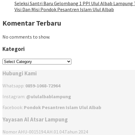
Seleksi Santri Baru Gelombang 1 PPI Ulul Albab Lampung 
Visi Dan Misi Pondok Pesantren Islam Ulul Albab
Komentar Terbaru
No comments to show.
Kategori
Kategori
Hubungi Kami
Whatsapp:
0859-1068-72964
Instagram:
@ululalbablampung
Facebook:
Pondok Pesantren Islam Ulul Albab
Yayasan Al Atsar Lampung
Nomor AHU-0015194.AH.01.04.Tahun 2024