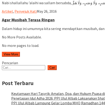
ululalbablampung
Artikel
,
Penyejuk Hati
May 26, 2016
Agar Musibah Terasa Ringan
Dalam hidup ini umumnya kita sering mendaptkan musibah, dan
No More Posts Available.
No more pages to load.
View More
Pencarian
Cari
Post Terbaru
Keutamaan Hari Tasyrik: Amalan, Doa, dan Hukum Puasa di
Penetapan Idul Adha 2026: PPI Ulul Albab Laksanakan Shal
PPI Ulul Albab Lampung Gelar Lomba MHQ Ramadhan 14