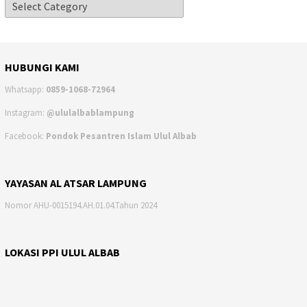
HUBUNGI KAMI
Whatsapp:
0859-1068-72964
Instagram:
@ululalbablampung
Facebook:
Pondok Pesantren Islam Ulul Albab
YAYASAN AL ATSAR LAMPUNG
Nomor AHU-0015194.AH.01.04.Tahun 2024
LOKASI PPI ULUL ALBAB