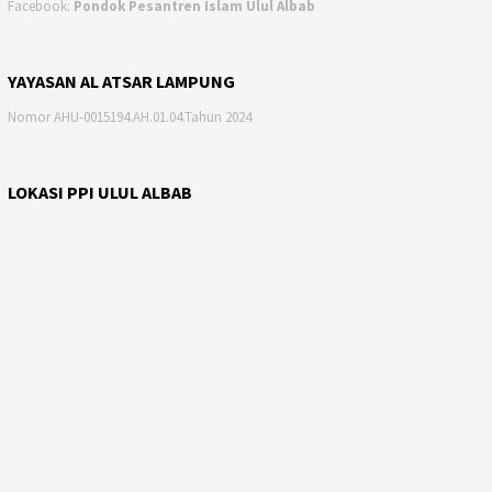
Facebook:
Pondok Pesantren Islam Ulul Albab
YAYASAN AL ATSAR LAMPUNG
Nomor AHU-0015194.AH.01.04.Tahun 2024
LOKASI PPI ULUL ALBAB