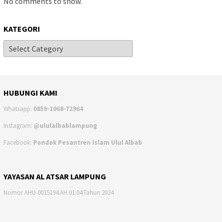
No comments to show.
KATEGORI
HUBUNGI KAMI
Whatsapp:
0859-1068-72964
Instagram:
@ululalbablampung
Facebook:
Pondok Pesantren Islam Ulul Albab
YAYASAN AL ATSAR LAMPUNG
Nomor AHU-0015194.AH.01.04.Tahun 2024