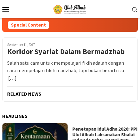
Special Content
September 11, 2017
Koridor Syariat Dalam Bermadzhab
Salah satu cara untuk mempelajari fikih adalah dengan
cara mempelajari fikih madzhab, tapi bukan berarti itu
[…]
RELATED NEWS
HEADLINES
Penetapan Idul Adha 2026: PPI
PPI Ulul Albab Lampung Gelar
Ulul Albab Laksanakan Shalat
Lomba MHQ Ramadhan 1447H