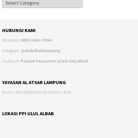
HUBUNGI KAMI
Whatsapp:
0859-1068-72964
Instagram:
@ululalbablampung
Facebook:
Pondok Pesantren Islam Ulul Albab
YAYASAN AL ATSAR LAMPUNG
Nomor AHU-0015194.AH.01.04.Tahun 2024
LOKASI PPI ULUL ALBAB