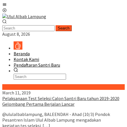
Skip
Mobile
to
Menu
content
Search
August 8, 2026
Beranda
Kontak Kami
Pendaftaran Santri Baru
Special Content
March 11, 2019
Pelaksanaan Test Seleksi Calon Santri Baru tahun 2019-2020
Gelombang Pertama Berjalan Lancar
@ululalbablampung, BALEENDAH - Ahad (10/3) Pondok
Pesantren Islam Ulul Albab Lampung mengadakan
kegiatan tes seleksi […]