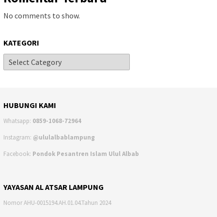
No comments to show.
KATEGORI
HUBUNGI KAMI
Whatsapp:
0859-1068-72964
Instagram:
@ululalbablampung
Facebook:
Pondok Pesantren Islam Ulul Albab
YAYASAN AL ATSAR LAMPUNG
Nomor AHU-0015194.AH.01.04.Tahun 2024