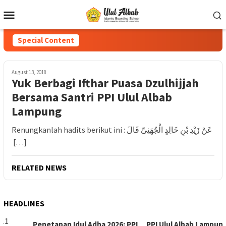
Special Content
August 13, 2018
Yuk Berbagi Ifthar Puasa Dzulhijjah
Bersama Santri PPI Ulul Albab
Lampung
Renungkanlah hadits berikut ini : عَنْ زَيْدِ بْنِ خَالِدٍ الْجُهَنِىِّ قَالَ
[…]
RELATED NEWS
HEADLINES
Penetapan Idul Adha 2026: PPI
PPI Ulul Albab Lampung Gelar