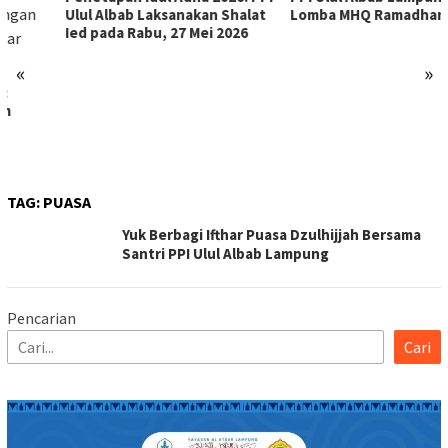
Ulul Albab Laksanakan Shalat
Lomba MHQ Ramadhan 1447H
Ied pada Rabu, 27 Mei 2026
«
»
TAG:
PUASA
Yuk Berbagi Ifthar Puasa Dzulhijjah Bersama
Santri PPI Ulul Albab Lampung
Pencarian
Cari