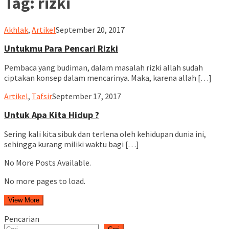
Tag:
rizki
ululalbablampung
Akhlak
,
Artikel
September 20, 2017
Untukmu Para Pencari Rizki
Pembaca yang budiman, dalam masalah rizki allah sudah
ciptakan konsep dalam mencarinya. Maka, karena allah […]
ululalbablampung
Artikel
,
Tafsir
September 17, 2017
Untuk Apa Kita Hidup ?
Sering kali kita sibuk dan terlena oleh kehidupan dunia ini,
sehingga kurang miliki waktu bagi […]
No More Posts Available.
No more pages to load.
View More
Pencarian