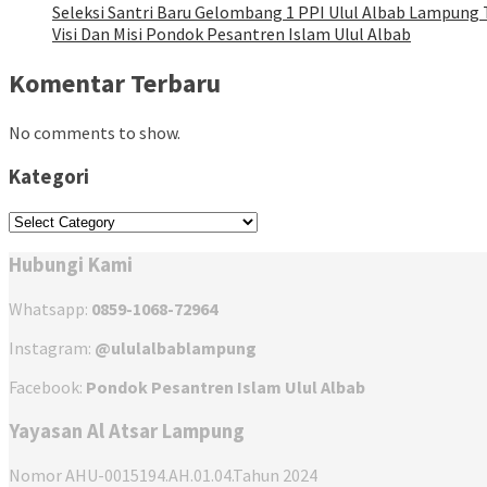
Seleksi Santri Baru Gelombang 1 PPI Ulul Albab Lampung 
Visi Dan Misi Pondok Pesantren Islam Ulul Albab
Komentar Terbaru
No comments to show.
Kategori
Kategori
Hubungi Kami
Whatsapp:
0859-1068-72964
Instagram:
@ululalbablampung
Facebook:
Pondok Pesantren Islam Ulul Albab
Yayasan Al Atsar Lampung
Nomor AHU-0015194.AH.01.04.Tahun 2024