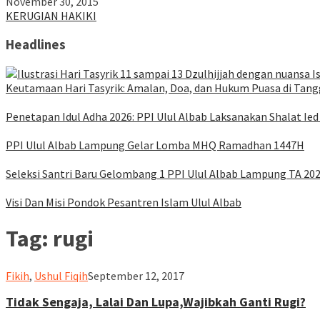
November 30, 2015
KERUGIAN HAKIKI
Headlines
Keutamaan Hari Tasyrik: Amalan, Doa, dan Hukum Puasa di Tangg
Penetapan Idul Adha 2026: PPI Ulul Albab Laksanakan Shalat Ied
PPI Ulul Albab Lampung Gelar Lomba MHQ Ramadhan 1447H
Seleksi Santri Baru Gelombang 1 PPI Ulul Albab Lampung TA 20
Visi Dan Misi Pondok Pesantren Islam Ulul Albab
Tag:
rugi
ululalbablampung
Fikih
,
Ushul Fiqih
September 12, 2017
Tidak Sengaja, Lalai Dan Lupa,Wajibkah Ganti Rugi?