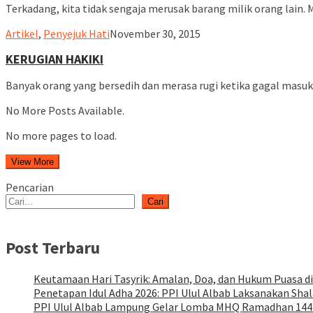
Terkadang, kita tidak sengaja merusak barang milik orang lain.
ululalbablampung
Artikel
,
Penyejuk Hati
November 30, 2015
KERUGIAN HAKIKI
Banyak orang yang bersedih dan merasa rugi ketika gagal masuk 
No More Posts Available.
No more pages to load.
View More
Pencarian
Cari
Post Terbaru
Keutamaan Hari Tasyrik: Amalan, Doa, dan Hukum Puasa di
Penetapan Idul Adha 2026: PPI Ulul Albab Laksanakan Shal
PPI Ulul Albab Lampung Gelar Lomba MHQ Ramadhan 14