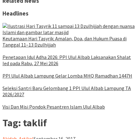
Related News
Headlines
Keutamaan Hari Tasyrik: Amalan, Doa, dan Hukum Puasa di
Tanggal 11–13 Dzulhijjah
Penetapan Idul Adha 2026: PPI Ulul Albab Laksanakan Shalat
Ied pada Rabu, 27 Mei 2026
PPI Ulul Albab Lampung Gelar Lomba MHQ Ramadhan 1447H
Seleksi Santri Baru Gelombang 1 PPI Ulul Albab Lampung TA
2026/2027
Visi Dan Misi Pondok Pesantren Islam Ulul Albab
Tag:
taklif
ululalbablampung
Akidah
,
Artikel
September 16, 2017