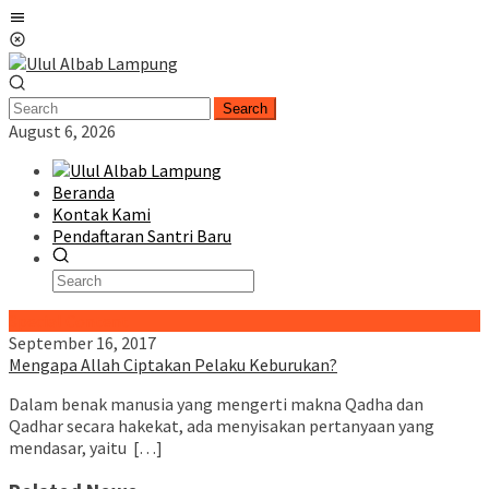
Skip
Mobile
to
Menu
content
Search
August 6, 2026
Beranda
Kontak Kami
Pendaftaran Santri Baru
Special Content
September 16, 2017
Mengapa Allah Ciptakan Pelaku Keburukan?
Dalam benak manusia yang mengerti makna Qadha dan
Qadhar secara hakekat, ada menyisakan pertanyaan yang
mendasar, yaitu […]