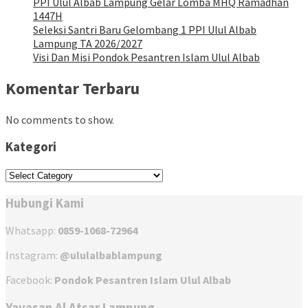
PPI Ulul Albab Lampung Gelar Lomba MHQ Ramadhan
1447H
Seleksi Santri Baru Gelombang 1 PPI Ulul Albab
Lampung TA 2026/2027
Visi Dan Misi Pondok Pesantren Islam Ulul Albab
Komentar Terbaru
No comments to show.
Kategori
Kategori
Hubungi Kami
Whatsapp:
0859-1068-72964
Instagram:
@ululalbablampung
Facebook:
Pondok Pesantren Islam Ulul Albab
Yayasan Al Atsar Lampung