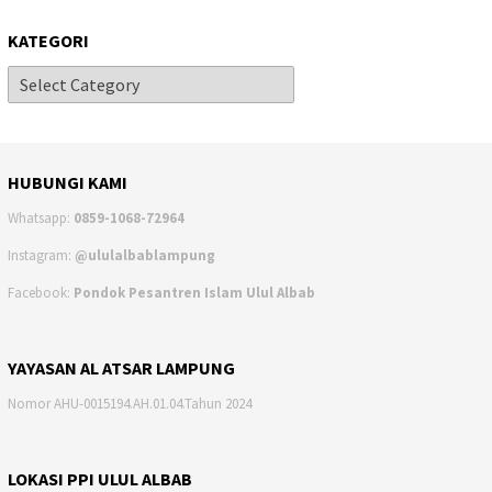
KATEGORI
HUBUNGI KAMI
Whatsapp:
0859-1068-72964
Instagram:
@ululalbablampung
Facebook:
Pondok Pesantren Islam Ulul Albab
YAYASAN AL ATSAR LAMPUNG
Nomor AHU-0015194.AH.01.04.Tahun 2024
LOKASI PPI ULUL ALBAB