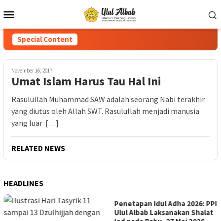
Special Content
November 16, 2017
Umat Islam Harus Tau Hal Ini
Rasulullah Muhammad SAW adalah seorang Nabi terakhir
yang diutus oleh Allah SWT. Rasulullah menjadi manusia
yang luar […]
RELATED NEWS
HEADLINES
Penetapan Idul Adha 2026: PPI
PPI Ulul Albab Lampung Gelar
Ulul Albab Laksanakan Shalat
Lomba MHQ Ramadhan 1447H