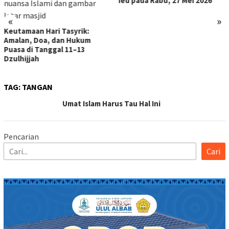
Ied pada Rabu, 27 Mei 2026
«
»
TAG:
TANGAN
Umat Islam Harus Tau Hal Ini
Pencarian
Cari