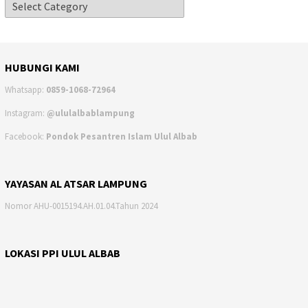
HUBUNGI KAMI
Whatsapp:
0859-1068-72964
Instagram:
@ululalbablampung
Facebook:
Pondok Pesantren Islam Ulul Albab
YAYASAN AL ATSAR LAMPUNG
Nomor AHU-0015194.AH.01.04.Tahun 2024
LOKASI PPI ULUL ALBAB