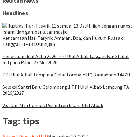
Related News
Headlines
Keutamaan Hari Tasyrik: Amalan, Doa, dan Hukum Puasa di
Tanggal 11–13 Dzulhijjah
Penetapan Idul Adha 2026: PPI Ulul Albab Laksanakan Shalat
Ied pada Rabu, 27 Mei 2026
PPI Ulul Albab Lampung Gelar Lomba MHQ Ramadhan 1447H
Seleksi Santri Baru Gelombang 1 PPI Ulul Albab Lampung TA
2026/2027
Visi Dan Misi Pondok Pesantren Islam Ulul Albab
Tag:
tips
ululalbablampung
Artikel
,
Penyejuk Hati
November 10, 2017