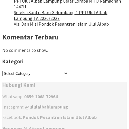
PPI Ulul Albab Lampung Gelar Lomba MHQ Ramadhan
1447H
Seleksi Santri Baru Gelombang 1 PPI Ulul Albab
Lampung TA 2026/2027
Visi Dan Misi Pondok Pesantren Islam Ulul Albab
Komentar Terbaru
No comments to show.
Kategori
Kategori
Hubungi Kami
Whatsapp:
0859-1068-72964
Instagram:
@ululalbablampung
Facebook:
Pondok Pesantren Islam Ulul Albab
Yayasan Al Atsar Lampung