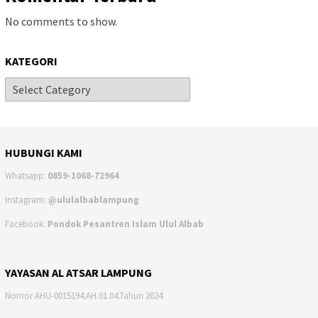
No comments to show.
KATEGORI
HUBUNGI KAMI
Whatsapp:
0859-1068-72964
Instagram:
@ululalbablampung
Facebook:
Pondok Pesantren Islam Ulul Albab
YAYASAN AL ATSAR LAMPUNG
Nomor AHU-0015194.AH.01.04.Tahun 2024