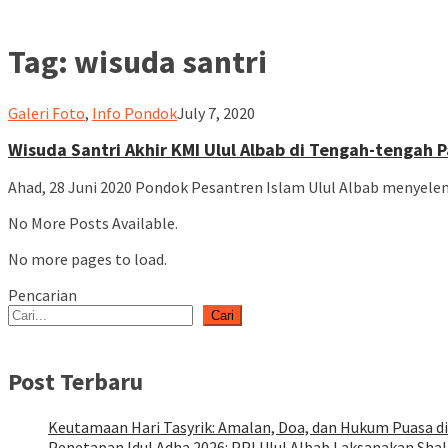
Tag:
wisuda santri
ululalbablampung
Galeri Foto
,
Info Pondok
July 7, 2020
Wisuda Santri Akhir KMI Ulul Albab di Tengah-tengah 
Ahad, 28 Juni 2020 Pondok Pesantren Islam Ulul Albab menyelen
No More Posts Available.
No more pages to load.
Pencarian
Cari
Post Terbaru
Keutamaan Hari Tasyrik: Amalan, Doa, dan Hukum Puasa di
Penetapan Idul Adha 2026: PPI Ulul Albab Laksanakan Shal