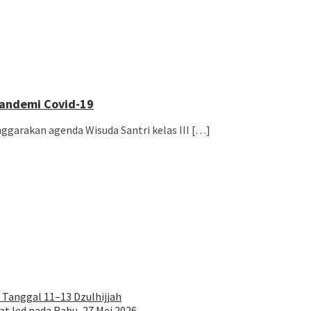
Pandemi Covid-19
ggarakan agenda Wisuda Santri kelas III […]
 Tanggal 11–13 Dzulhijjah
at Ied pada Rabu, 27 Mei 2026