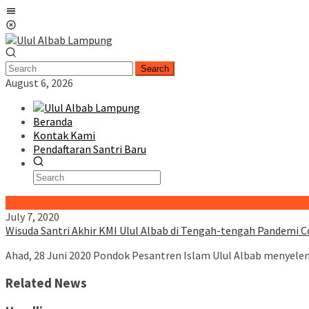
Skip
Mobile
to
Menu
content
Search
August 6, 2026
Beranda
Kontak Kami
Pendaftaran Santri Baru
Special Content
July 7, 2020
Wisuda Santri Akhir KMI Ulul Albab di Tengah-tengah Pandemi C
Ahad, 28 Juni 2020 Pondok Pesantren Islam Ulul Albab menyelen
Related News