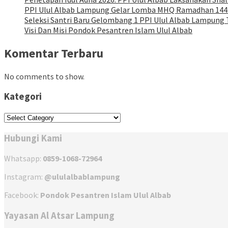
PPI Ulul Albab Lampung Gelar Lomba MHQ Ramadhan 14
Seleksi Santri Baru Gelombang 1 PPI Ulul Albab Lampung 
Visi Dan Misi Pondok Pesantren Islam Ulul Albab
Komentar Terbaru
No comments to show.
Kategori
Kategori
Hubungi Kami
Whatsapp:
0859-1068-72964
Instagram:
@ululalbablampung
Facebook:
Pondok Pesantren Islam Ulul Albab
Yayasan Al Atsar Lampung