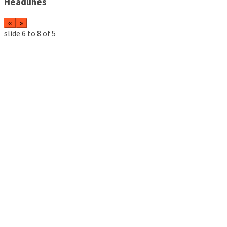
Headlines
«
»
slide
6 to 8
of 5