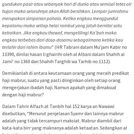
gundukan pasir atau sebanyak hari di dunia atau semisal tetes air
hujan maka seluruhnya akan Alloh bersihkan. Lempar jumrohmu
merupakan simpanan pahala. Ketika engkau menggundul
kepalamu maka setiap helai rambut yang jatuh bernilai satu
kebaikan. Jika engkau thawaf, mengelilingi Ka’bah maka
engkau terbebas dari dosa-dosamu sebagaimana ketika kau
terlahir dari rahim ibumu
” (HR Tabrani dalam Mu’jam Kabir no
13390, dinilai hasan li ghairihi oleh al Albani dalam Shahih al
Jami’ no 1360 dan Shahih Targhib wa Tarhib no 1112).
Demikianlah di antara keutamaan orang yang meraih predikat
haji mabrur, suatu yang pasti diinginkan oleh setiap orang
mengerjakan ibadah haji. Namun apakah yang dimaksud
dengan haji mabrur?
Dalam Tahrir Alfazh at Tanbih hal 152 karya an Nawawi
disebutkan, “Menurut penjelasan Syamr dan lainnya mabrur
adalah yang tidak tercampuri maksiat. Mabrur diambil dari
kata-kata birr yang maknanya adalah ketaatan. Sedangkan al