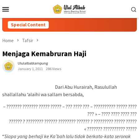
Special Content
Home
Tafsir
Menjaga Kemabruran Haji
Ululalbablampung
January 1, 2011
286 Views
Dari Abu Hurairah, Rasulullah
shallallahu ‘alaihi wa sallam bersabda,
???? ????? ?????????? – ??? ???? ??? – ????? ????? ??????? ??????? –
??? ???? ???? ???? – « ???
????? ????? ????????? ? ?????? ???????? ?????? ???????? ? ??????
????? ?????????? ??????? »
“
Siapa yang berhaji ke Ka’bah lalu tidak berkata-kata seronok