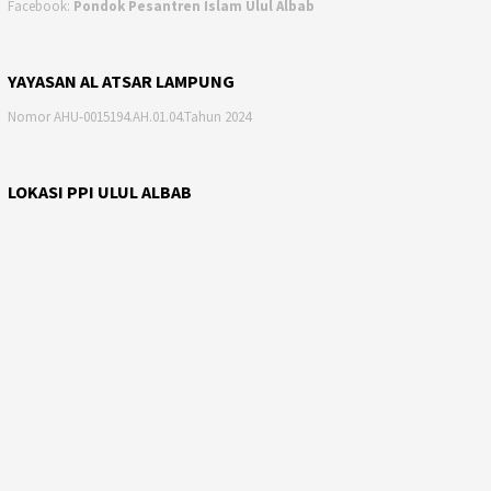
Facebook:
Pondok Pesantren Islam Ulul Albab
YAYASAN AL ATSAR LAMPUNG
Nomor AHU-0015194.AH.01.04.Tahun 2024
LOKASI PPI ULUL ALBAB