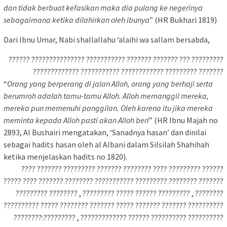
dan tidak berbuat kefasikan maka dia pulang ke negerinya
sebagaimana ketika dilahirkan oleh ibunya
” (HR Bukhari 1819)
Dari Ibnu Umar, Nabi shallallahu ‘alaihi wa sallam bersabda,
????????? ??? ??????? ??????? ??????????? ??????????????? ??????
??????? ????????? ???????????? ??????????? ?????????????
“
Orang yang berperang di jalan Alloh, orang yang berhaji serta
berumroh adalah tamu-tamu Alloh. Alloh memanggil mereka,
mereka pun memenuhi panggilan. Oleh karena itu jika mereka
meminta kepada Alloh pasti akan Alloh beri
” (HR Ibnu Majah no
2893, Al Bushairi mengatakan, ‘Sanadnya hasan’ dan dinilai
sebagai hadits hasan oleh al Albani dalam Silsilah Shahihah
ketika menjelaskan hadits no 1820).
?????? ????????? ???? ???????? ??????? ????????? ??????? ????
??????? ???????? ????????? ??????????? ???????? ??????? ???? ?????
???????? , ????????? ?????? ????? ????????? , ???????? ?????????
?????????? ??????? ??????? ????? ??????? ???????? ????? ??????????
?????????? ?????????? ?????? ????????????? , ?????????:????????