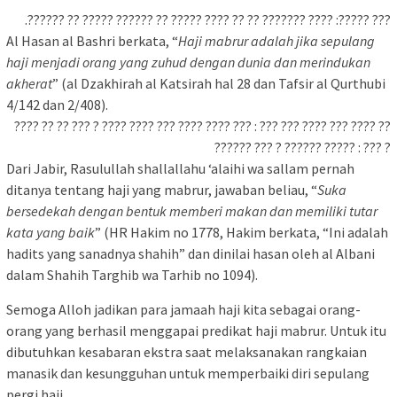
??? ?????: ???? ??????? ?? ?? ???? ????? ?? ?????? ????? ?? ??????.
Al Hasan al Bashri berkata, “
Haji mabrur adalah jika sepulang
haji menjadi orang yang zuhud dengan dunia dan merindukan
akherat
” (al Dzakhirah al Katsirah hal 28 dan Tafsir al Qurthubi
4/142 dan 2/408).
?? ???? ??? ???? ??? ??? : ??? ???? ???? ??? ???? ???? ? ??? ?? ?? ????
? ??? : ????? ?????? ? ??? ??????
Dari Jabir, Rasulullah shallallahu ‘alaihi wa sallam pernah
ditanya tentang haji yang mabrur, jawaban beliau, “
Suka
bersedekah dengan bentuk memberi makan dan memiliki tutar
kata yang baik
” (HR Hakim no 1778, Hakim berkata, “Ini adalah
hadits yang sanadnya shahih” dan dinilai hasan oleh al Albani
dalam Shahih Targhib wa Tarhib no 1094).
Semoga Alloh jadikan para jamaah haji kita sebagai orang-
orang yang berhasil menggapai predikat haji mabrur. Untuk itu
dibutuhkan kesabaran ekstra saat melaksanakan rangkaian
manasik dan kesungguhan untuk memperbaiki diri sepulang
pergi haji.