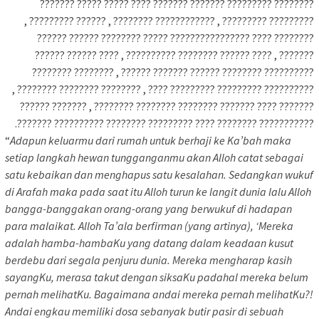
???????? ????????? ??????? ??????? ???? ????? ????? ???????
????????? ????????? , ???????????? ???????? , ?????? ????????? ,
???????? ???? ???????????????? ????? ???????? ?????? ??????
??????? , ???? ?????? ???????? ?????????? , ???? ?????? ??????
?????????? ???????? ?????? ??????? ?????? , ???????? ????????
?????????? ????????? ????????? ???? , ???????? ???????? ???????? ,
??????? ???? ??????? ???????? ???????? ???????? , ??????? ??????
??????????? ???????? ???? ????????? ???????? ?????????? ???????.
“
Adapun keluarmu dari rumah untuk berhaji ke Ka’bah maka
setiap langkah hewan tungganganmu akan Alloh catat sebagai
satu kebaikan dan menghapus satu kesalahan. Sedangkan wukuf
di Arafah maka pada saat itu Alloh turun ke langit dunia lalu Alloh
bangga-banggakan orang-orang yang berwukuf di hadapan
para malaikat. Alloh Ta’ala berfirman (yang artinya), ‘Mereka
adalah hamba-hambaKu yang datang dalam keadaan kusut
berdebu dari segala penjuru dunia. Mereka mengharap kasih
sayangKu, merasa takut dengan siksaKu padahal mereka belum
pernah melihatKu. Bagaimana andai mereka pernah melihatKu?!
Andai engkau memiliki dosa sebanyak butir pasir di sebuah