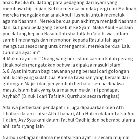
anak. Ketika itu datang para pedagang dari Syam yang
membawa biji-bijian. Ketika mereka hendak pergi dari Madinah,
mereka mengajak dua anak Abul Hushain untuk memeluk
agama Nashrani. Mereka berdua pun akhirnya menjadi Nashrani
dan ikut para pedagang tersebut ke Syam. Maka Abul Hushain
pun datang kepada Rasulullah shallallahu ‘alaihi wa sallam
sambil menangis dan memohon kepada Rasulullah agar
mengutus seseorang untuk mengambil mereka berdua. Lalu
turunlah ayat ini”
4. Makna ayat ini: “Orang yang ber-Islam karena kalah perang
tidak boleh mengatakan bahwa ia dipaksa masuk Islam”
5. 6. Ayat ini turun bagi tawanan yang berasal dari golongan
ahli kitab yang sudah tua. Karena tawanan yang berasal dari
golongan Majusi dan penyembah berhala, semua dipaksa
masuk Islam baik yang tua maupun muda. Ini pendapat
Asyhab.” (Dinukil dari Tafsir Al Qurthubi secara ringkas)
Adanya perbedaan pendapat ini juga dipaparkan oleh Ath
Thabari dalam Tafsir Ath Thabari, Abu Hatim dalam Tafsir Abi
Hatim, Asy Syaukani dalam Fathul Qadhir, dan beberapa ulama
ahli tafsir yang lain.
Namun sebagian ulama menafsirkan ayat ini secara mujmal