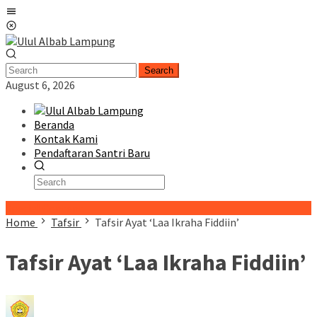
Skip
Mobile
to
Menu
content
Search
August 6, 2026
Beranda
Kontak Kami
Pendaftaran Santri Baru
Special Content
Home
Tafsir
Tafsir Ayat ‘Laa Ikraha Fiddiin’
Tafsir Ayat ‘Laa Ikraha Fiddiin’