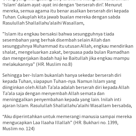
‘Islam’ dalam ayat-ayat ini dengan ‘berserah diri’. Menurut
mereka, semua agama itu benar asalkan berserah diri kepada
Tuhan. Cukuplah kita jawab bualan mereka dengan sabda
Rasulullah Shallallahu’alaihi Wasallam,
”Islam itu engkau bersaksi bahwa sesungguhnya tiada
sesembahan yang berhak disembah selain Allah dan
sesungguhnya Muhammad itu utusan Allah, engkau mendirikan
shalat, mengeluarkan zakat, berpuasa pada bulan Ramadhan
dan mengerjakan ibadah haji ke Baitullah jika engkau mampu
melakukannya” (HR. Muslim no.8)
Sehingga ber-Islam bukanlah hanya sekedar berserah diri
kepada Tuhan, siapapun Tuhan-nya. Namun Islam yang
diinginkan oleh Allah Ta’ala adalah berserah diri kepada Allah
Ta’ala saja dengan menyembah Allah semata dan
meninggalkan penyembahan kepada yang lain. Inilah inti
ajaran Islam. Rasulullah Shallallahu’alaihi Wasallam bersabda,
“Aku diperintahkan untuk memerangi manusia sampai mereka
mengucapkan Laa Ilaaha Illallah” (HR. Bukhari no. 1399,
Muslim no. 124)