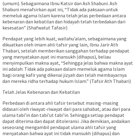
(umum). Sebagaimana Ibnu Katsir dan Ash Shabuni. Ash
Shabuni menafsirkan ayat ini, “Tidak ada paksaan untuk
memeluk agama Islam karena telah jelas perbedaan antara
kebenaran dan kebatilan dan hidayah telah terbedakan dari
kesesatan” (Shafwatut Tafasir)
Pendapat yang lebih kuat, wallahu’alam, sebagaimana yang
dikuatkan oleh imam ahli tafsir yang lain, Ibnu Jarir Ath
Thabari, setelah memberikan sanggahan terhadap pendapat
yang menyatakan ayat ini mansukh (dihapus), beliau
menyimpulkan makna ayat, “Sehingga jelas bahwa makna ayat
ini adalah: Tidak ada paksaan dalam memeluk agama Islam
bagi orang kafir yang dikenai jizyah dan telah membayarnya
dan mereka ridha terhadap hukum Islam.” (Tafsir Ath Thabari)
Telah Jelas Kebenaran dan Kebatilan
Perbedaan di antara ahli tafsir tersebut masing-masing
didasari oleh riwayat-riwayat dari para sahabat, atau dari para
ulama tabi’in dan tabi’ut tabi’in. Sehingga setiap pendapat
dapat diterima dan dapat ditoleransi. Jika demikian, andaikan
seseorang mengambil pendapat ulama ahli tafsir yang
menyatakan bahwa ayat ini tidak mansukh (dihapus) dan