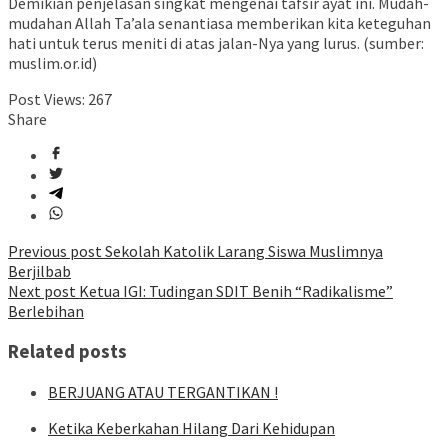
Demikian penjelasan singkat mengenai tafsir ayat ini. Mudah-
mudahan Allah Ta’ala senantiasa memberikan kita keteguhan
hati untuk terus meniti di atas jalan-Nya yang lurus. (sumber:
muslim.or.id)
Post Views:
267
Share
Post
Previous post
Sekolah Katolik Larang Siswa Muslimnya
Berjilbab
navigation
Next post
Ketua IGI: Tudingan SDIT Benih “Radikalisme”
Berlebihan
Related posts
BERJUANG ATAU TERGANTIKAN !
Ketika Keberkahan Hilang Dari Kehidupan