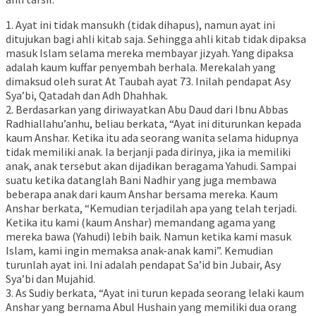
1. Ayat ini tidak mansukh (tidak dihapus), namun ayat ini
ditujukan bagi ahli kitab saja. Sehingga ahli kitab tidak dipaksa
masuk Islam selama mereka membayar jizyah. Yang dipaksa
adalah kaum kuffar penyembah berhala. Merekalah yang
dimaksud oleh surat At Taubah ayat 73. Inilah pendapat Asy
Sya’bi, Qatadah dan Adh Dhahhak.
2. Berdasarkan yang diriwayatkan Abu Daud dari Ibnu Abbas
Radhiallahu’anhu, beliau berkata, “Ayat ini diturunkan kepada
kaum Anshar. Ketika itu ada seorang wanita selama hidupnya
tidak memiliki anak. Ia berjanji pada dirinya, jika ia memiliki
anak, anak tersebut akan dijadikan beragama Yahudi. Sampai
suatu ketika datanglah Bani Nadhir yang juga membawa
beberapa anak dari kaum Anshar bersama mereka. Kaum
Anshar berkata, “Kemudian terjadilah apa yang telah terjadi.
Ketika itu kami (kaum Anshar) memandang agama yang
mereka bawa (Yahudi) lebih baik. Namun ketika kami masuk
Islam, kami ingin memaksa anak-anak kami”. Kemudian
turunlah ayat ini. Ini adalah pendapat Sa’id bin Jubair, Asy
Sya’bi dan Mujahid.
3. As Sudiy berkata, “Ayat ini turun kepada seorang lelaki kaum
Anshar yang bernama Abul Hushain yang memiliki dua orang