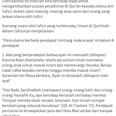
Oleh karena itu marilah kita bersikap bijak untuk
mengembalikan urusan penafsiran Al Qur’an kepada ulama ahli
tafsir, bukan opini masing-masing atau opini dari orang yang
bukan ulama ahli tafsir.
Seorang imam ahli tafsir yang terkemuka, Imam Al Qurthubi
dalam tafsirnya menjelaskan:
“Para ulama berbeda pendapat tentang makna ayat ini dalam 6
pendapat:
1. Ada yang berpendapat bahwa ayat ini mansukh (dihapus).
Karena Nabi shallallahu ‘alaihi wa sallam telah memaksa
orang arab untuk masuk Islam dan memerangi mereka. Beliau
tidak ridha kepada mereka hingga mereka masuk Islam”.
Sulaiman bin Musa berkata, ‘Ayat ini dinasakh (dihapus) oleh
ayat’
“Hai Nabi, berjihadlah (melawan) orang-orang kafir dan orang-
orang munafik itu, dan bersikap keraslah terhadap mereka.
Tempat mereka ialah neraka Jahanam. Dan itulah tempat
kembali yang seburuk-buruknya” (QS. At Taubah: 73). Pendapat
pertama ini diriwayatkan pula dari Ibnu Mas’ud dan dari banyak
ahli tafsir.