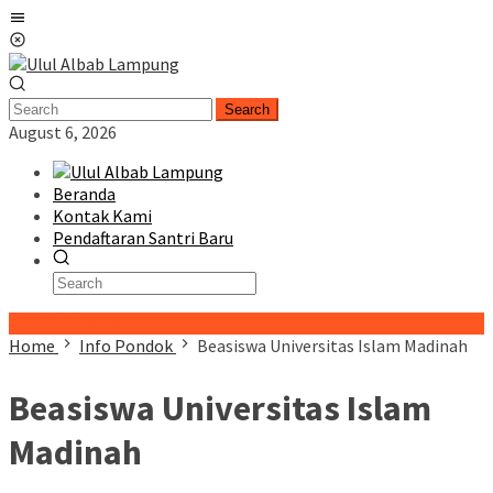
Skip
Mobile
to
Menu
content
Search
August 6, 2026
Beranda
Kontak Kami
Pendaftaran Santri Baru
Special Content
Home
Info Pondok
Beasiswa Universitas Islam Madinah
Beasiswa Universitas Islam
Madinah