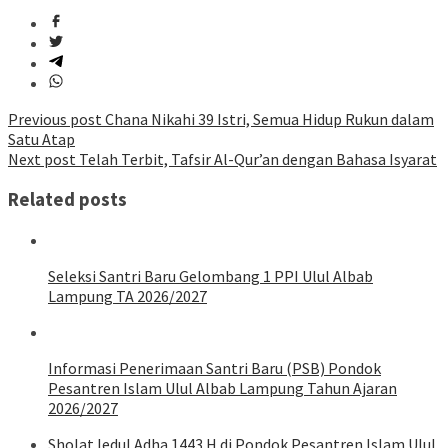
Post
Previous post
Chana Nikahi 39 Istri, Semua Hidup Rukun dalam
Satu Atap
navigation
Next post
Telah Terbit, Tafsir Al-Qur’an dengan Bahasa Isyarat
Related posts
Seleksi Santri Baru Gelombang 1 PPI Ulul Albab
Lampung TA 2026/2027
Informasi Penerimaan Santri Baru (PSB) Pondok
Pesantren Islam Ulul Albab Lampung Tahun Ajaran
2026/2027
Sholat Iedul Adha 1443 H di Pondok Pesantren Islam Ulul