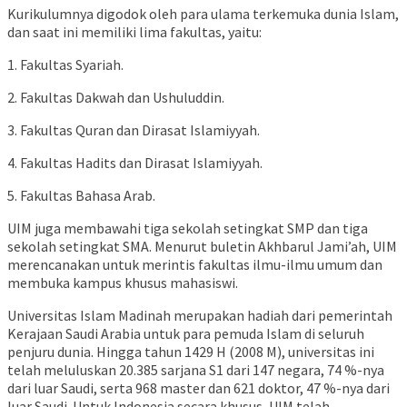
Kurikulumnya digodok oleh para ulama terkemuka dunia Islam,
dan saat ini memiliki lima fakultas, yaitu:
1. Fakultas Syariah.
2. Fakultas Dakwah dan Ushuluddin.
3. Fakultas Quran dan Dirasat Islamiyyah.
4. Fakultas Hadits dan Dirasat Islamiyyah.
5. Fakultas Bahasa Arab.
UIM juga membawahi tiga sekolah setingkat SMP dan tiga
sekolah setingkat SMA. Menurut buletin Akhbarul Jami’ah, UIM
merencanakan untuk merintis fakultas ilmu-ilmu umum dan
membuka kampus khusus mahasiswi.
Universitas Islam Madinah merupakan hadiah dari pemerintah
Kerajaan Saudi Arabia untuk para pemuda Islam di seluruh
penjuru dunia. Hingga tahun 1429 H (2008 M), universitas ini
telah meluluskan 20.385 sarjana S1 dari 147 negara, 74 %-nya
dari luar Saudi, serta 968 master dan 621 doktor, 47 %-nya dari
luar Saudi. Untuk Indonesia secara khusus, UIM telah