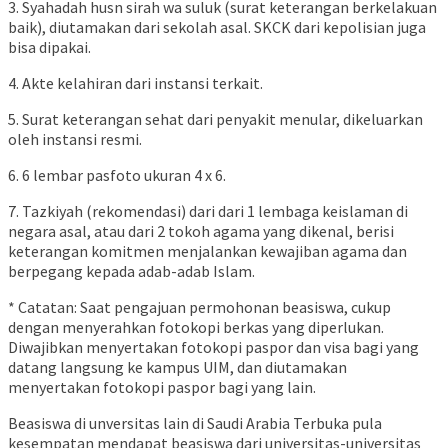
3. Syahadah husn sirah wa suluk (surat keterangan berkelakuan
baik), diutamakan dari sekolah asal. SKCK dari kepolisian juga
bisa dipakai.
4. Akte kelahiran dari instansi terkait.
5. Surat keterangan sehat dari penyakit menular, dikeluarkan
oleh instansi resmi.
6. 6 lembar pasfoto ukuran 4 x 6.
7. Tazkiyah (rekomendasi) dari dari 1 lembaga keislaman di
negara asal, atau dari 2 tokoh agama yang dikenal, berisi
keterangan komitmen menjalankan kewajiban agama dan
berpegang kepada adab-adab Islam.
* Catatan: Saat pengajuan permohonan beasiswa, cukup
dengan menyerahkan fotokopi berkas yang diperlukan.
Diwajibkan menyertakan fotokopi paspor dan visa bagi yang
datang langsung ke kampus UIM, dan diutamakan
menyertakan fotokopi paspor bagi yang lain.
Beasiswa di unversitas lain di Saudi Arabia Terbuka pula
kesempatan mendapat beasiswa dari universitas-universitas