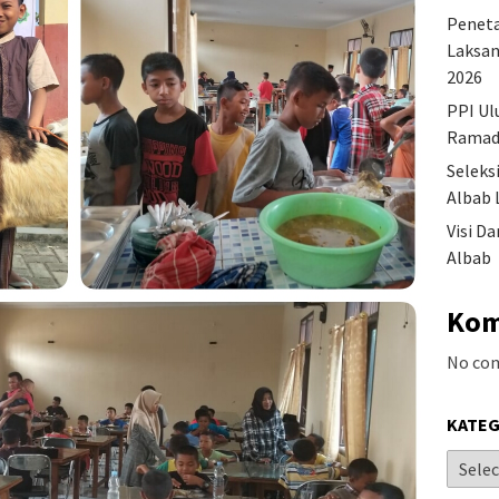
Peneta
Laksan
2026
PPI Ul
Ramad
Seleks
Albab 
Visi D
Albab
Kom
No co
KATEG