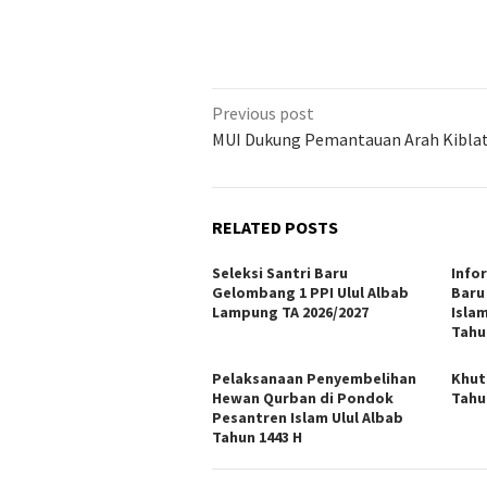
Previous post
MUI Dukung Pemantauan Arah Kibla
RELATED POSTS
Seleksi Santri Baru
Info
Gelombang 1 PPI Ulul Albab
Baru
Lampung TA 2026/2027
Isla
Tahu
Pelaksanaan Penyembelihan
Khut
Hewan Qurban di Pondok
Tahu
Pesantren Islam Ulul Albab
Tahun 1443 H