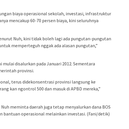
ungan biaya operasional sekolah, investasi, infrastruktur
nya mencakup 60-70 persen biaya, kini seluruhnya
nurut Nuh, kini tidak boleh lagi ada pungutan-pungutan
i untuk memperteguh nggak ada alasan pungutan,”
ni mulai disalurkan pada Januari 2012. Sementara
erintah provinsi.
ional, terus didekonsentrasi provinsi langsung ke
karang kan ngontrol 500 dan masuk di APBD mereka,”
, Nuh meminta daerah juga tetap menyalurkan dana BOS
n bantuan operasional melainkan investasi. (Fani/detik)