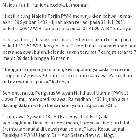
Majelis Tarjih Tanjung Kodok, Lamongan.
“Hasil hitung Majelis Tarjih PWM menunjukkan bahwa ijtimak
akhir 29 Sya’ban 1432 Hijriah akan terjadi pada 31 Juli 2011
pukul 01.39.42 WIB sampai pada pukul 01.41.09 WIB,” katanya.
Pada saat itu, jelasnya, matahari terbenam akan terjadi pada
pukul 17.31.51 WIB dengan “hilal” (rembulan usia muda sebagai
pertanda awal bulan/kalender) akan terlihat 7 derajat selama 7
menit 36 detik hingga 16 menit.
“Dengan tampaknya hilal ini, kesimpulannya pada hari Senin
tanggal 1 Agustus 2011 itu sudah merupakan awal Ramadhan
untuk memulai puasa,” katanya.
Sementara itu, Pengurus Wilayah Nahdlatul Ulama (PWNU)
Jawa Timur memprediksi awal Ramadhan 1432 Hijriah akan
datang dalam waktu bersamaan yakni 1 Agustus 2011.
“Tapi, awal Syawal 1432 H (Hari Raya Idul Fitri) ada
kemungkinan tidak bisa bersamaan, karena ketinggian hilal
(rembulan muda) di bawah dua derajat,” kata Ketua Lajnah
Falakiyah PWNU Jatim Dr H Abd Salam Nawawi, MAg.