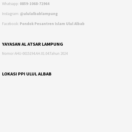
Whatsapp:
0859-1068-72964
Instagram:
@ululalbablampung
Facebook:
Pondok Pesantren Islam Ulul Albab
YAYASAN AL ATSAR LAMPUNG
Nomor AHU-0015194.AH.01.04.Tahun 2024
LOKASI PPI ULUL ALBAB