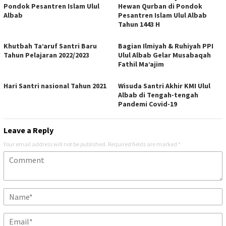
Pondok Pesantren Islam Ulul
Hewan Qurban di Pondok
Albab
Pesantren Islam Ulul Albab
Tahun 1443 H
Khutbah Ta’aruf Santri Baru
Bagian Ilmiyah & Ruhiyah PPI
Tahun Pelajaran 2022/2023
Ulul Albab Gelar Musabaqah
Fathil Ma’ajim
Hari Santri nasional Tahun 2021
Wisuda Santri Akhir KMI Ulul
Albab di Tengah-tengah
Pandemi Covid-19
Leave a Reply
Your email address will not be published.
Required fields are marked
*