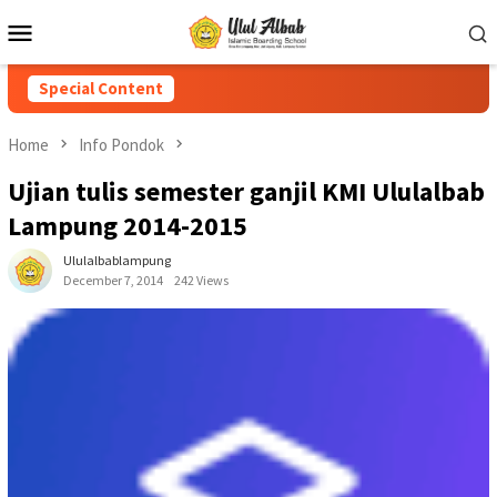
Special Content
Home
Info Pondok
Ujian tulis semester ganjil KMI Ululalbab
Lampung 2014-2015
Ululalbablampung
December 7, 2014
242 Views