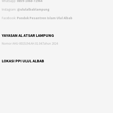
Whatsapp:
0859-1068-72964
Instagram:
@ululalbablampung
Facebook:
Pondok Pesantren Islam Ulul Albab
YAYASAN AL ATSAR LAMPUNG
Nomor AHU-0015194.AH.01.04.Tahun 2024
LOKASI PPI ULUL ALBAB