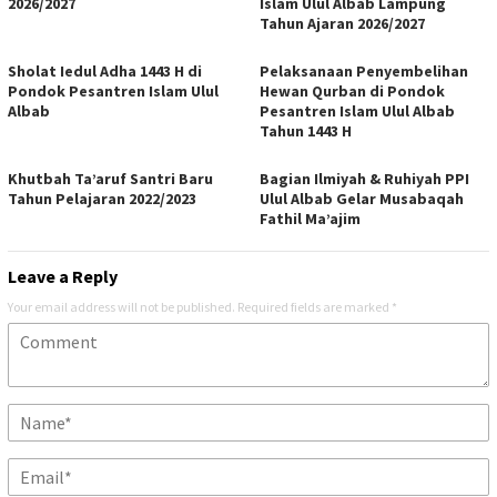
2026/2027
Islam Ulul Albab Lampung
Tahun Ajaran 2026/2027
Sholat Iedul Adha 1443 H di
Pelaksanaan Penyembelihan
Pondok Pesantren Islam Ulul
Hewan Qurban di Pondok
Albab
Pesantren Islam Ulul Albab
Tahun 1443 H
Khutbah Ta’aruf Santri Baru
Bagian Ilmiyah & Ruhiyah PPI
Tahun Pelajaran 2022/2023
Ulul Albab Gelar Musabaqah
Fathil Ma’ajim
Leave a Reply
Your email address will not be published.
Required fields are marked
*