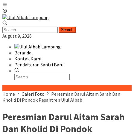
Skip
Mobile
to
Menu
content
Search
August 9, 2026
Beranda
Kontak Kami
Pendaftaran Santri Baru
Special Content
Home
Galeri Foto
Peresmian Darul Aitam Sarah Dan
Kholid Di Pondok Pesantren Ulul Albab
Peresmian Darul Aitam Sarah
Dan Kholid Di Pondok