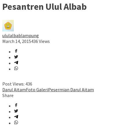
Pesantren Ulul Albab
ululalbablampung
March 14, 2015
436 Views
Post Views:
436
Darul Aitam
Foto Galeri
Pesermian Darul Aitam
Share