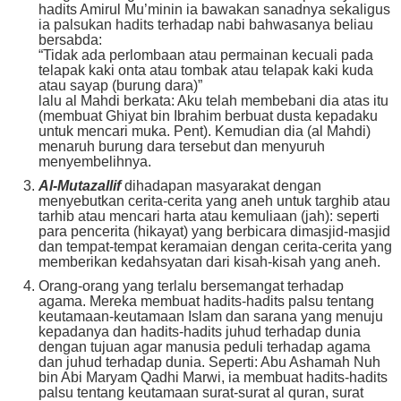
hadits Amirul Mu’minin ia bawakan sanadnya sekaligus
ia palsukan hadits terhadap nabi bahwasanya beliau
bersabda:
“Tidak ada perlombaan atau permainan kecuali pada
telapak kaki onta atau tombak atau telapak kaki kuda
atau sayap (burung dara)”
lalu al Mahdi berkata: Aku telah membebani dia atas itu
(membuat Ghiyat bin Ibrahim berbuat dusta kepadaku
untuk mencari muka. Pent). Kemudian dia (al Mahdi)
menaruh burung dara tersebut dan menyuruh
menyembelihnya.
Al-Mutazallif
dihadapan masyarakat dengan
menyebutkan cerita-cerita yang aneh untuk targhib atau
tarhib atau mencari harta atau kemuliaan (jah): seperti
para pencerita (hikayat) yang berbicara dimasjid-masjid
dan tempat-tempat keramaian dengan cerita-cerita yang
memberikan kedahsyatan dari kisah-kisah yang aneh.
Orang-orang yang terlalu bersemangat terhadap
agama. Mereka membuat hadits-hadits palsu tentang
keutamaan-keutamaan Islam dan sarana yang menuju
kepadanya dan hadits-hadits juhud terhadap dunia
dengan tujuan agar manusia peduli terhadap agama
dan juhud terhadap dunia. Seperti: Abu Ashamah Nuh
bin Abi Maryam Qadhi Marwi, ia membuat hadits-hadits
palsu tentang keutamaan surat-surat al quran, surat