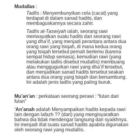
Mudallas
:
Tadlis
: Menyembunyikan cela (cacat) yang
terdapat di dalam sanad hadits, dan
membaguskannya secara zahir.
Tadlis at-Taswiyah
ialah, seorang rawi
meriwayatkan suatu hadits dari seorang rawi
yang dha’if, yang menjadi perantara antara dua
orang rawi yang tsiqah, di mana kedua orang
yang tsiqah tersebut pernah bertemu (karena
sempat hidup semasa), kemudian rawi (yang
melakukan tadlis disebut mudallis) membuang
atau menggugurkan rawi yang dha’if tersebut,
dan menjadikan sanad hadits tersebut seakan
antara dua orang yang tsiqah dan bersambung.
Ini adalah jenis tadlis yang paling buruk.
Mu’an’an
: perkataan seorang perawi : “fulan dari
fulan”
‘An’anah
adalah Menyampaikan hadits kepada rawi
lain dengan lafazh ?? (dari) yang mengisyaratkan
bahwa dia tidak mendengar langsung dari syaikhnya.
Ini menjadi illat suatu sanad hadits apabila digunakan
oleh seorang rawi yang mudallis.