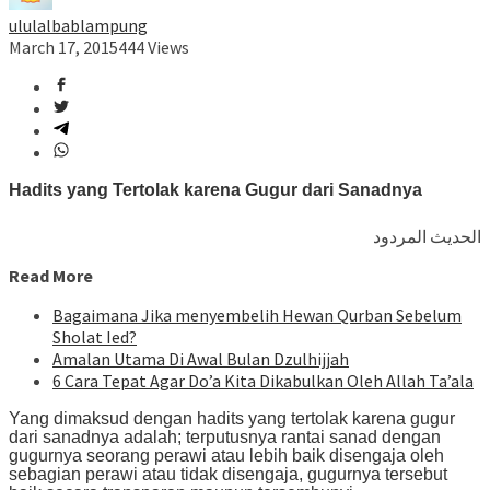
ululalbablampung
March 17, 2015
444 Views
Hadits yang Tertolak karena Gugur dari Sanadnya
الحديث المردود
Read More
Bagaimana Jika menyembelih Hewan Qurban Sebelum
Sholat Ied?
Amalan Utama Di Awal Bulan Dzulhijjah
6 Cara Tepat Agar Do’a Kita Dikabulkan Oleh Allah Ta’ala
Yang dimaksud dengan hadits yang tertolak karena gugur
dari sanadnya adalah; terputusnya rantai sanad dengan
gugurnya seorang perawi atau lebih baik disengaja oleh
sebagian perawi atau tidak disengaja, gugurnya tersebut