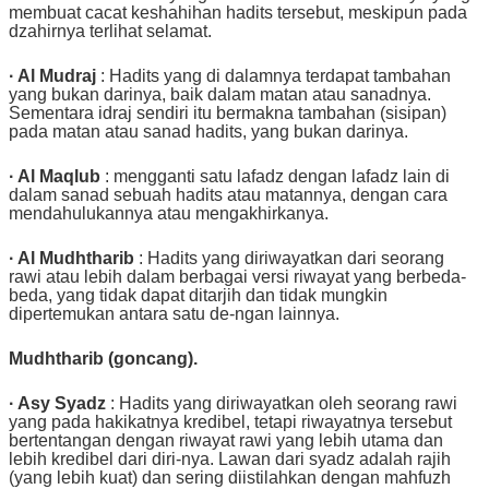
membuat cacat keshahihan hadits tersebut, meskipun pada
dzahirnya terlihat selamat.
· Al Mudraj
: Hadits yang di dalamnya terdapat tambahan
yang bukan darinya, baik dalam matan atau sanadnya.
Sementara idraj sendiri itu bermakna tambahan (sisipan)
pada matan atau sanad hadits, yang bukan darinya.
· Al Maqlub
: mengganti satu lafadz dengan lafadz lain di
dalam sanad sebuah hadits atau matannya, dengan cara
mendahulukannya atau mengakhirkanya.
· Al Mudhtharib
: Hadits yang diriwayatkan dari seorang
rawi atau lebih dalam berbagai versi riwayat yang berbeda-
beda, yang tidak dapat ditarjih dan tidak mungkin
dipertemukan antara satu de-ngan lainnya.
Mudhtharib (goncang).
· Asy Syadz
: Hadits yang diriwayatkan oleh seorang rawi
yang pada hakikatnya kredibel, tetapi riwayatnya tersebut
bertentangan dengan riwayat rawi yang lebih utama dan
lebih kredibel dari diri-nya. Lawan dari syadz adalah rajih
(yang lebih kuat) dan sering diistilahkan dengan mahfuzh