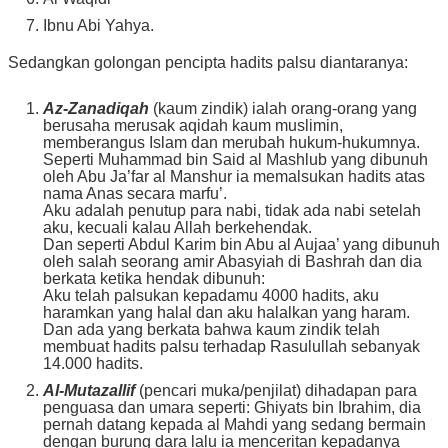
Ibnu Abi Yahya.
Sedangkan golongan pencipta hadits palsu diantaranya:
Az-Zanadiqah
(kaum zindik) ialah orang-orang yang
berusaha merusak aqidah kaum muslimin,
memberangus Islam dan merubah hukum-hukumnya.
Seperti Muhammad bin Said al Mashlub yang dibunuh
oleh Abu Ja’far al Manshur ia memalsukan hadits atas
nama Anas secara marfu’.
Aku adalah penutup para nabi, tidak ada nabi setelah
aku, kecuali kalau Allah berkehendak.
Dan seperti Abdul Karim bin Abu al Aujaa’ yang dibunuh
oleh salah seorang amir Abasyiah di Bashrah dan dia
berkata ketika hendak dibunuh:
Aku telah palsukan kepadamu 4000 hadits, aku
haramkan yang halal dan aku halalkan yang haram.
Dan ada yang berkata bahwa kaum zindik telah
membuat hadits palsu terhadap Rasulullah sebanyak
14.000 hadits.
Al-Mutazallif
(pencari muka/penjilat) dihadapan para
penguasa dan umara seperti: Ghiyats bin Ibrahim, dia
pernah datang kepada al Mahdi yang sedang bermain
dengan burung dara lalu ia menceritan kepadanya