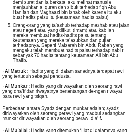
demi surat dan ia berkata: aku melihat manusia
menjauhkan al quran dan sibuk terhadap fiqh Abu
Hanifah dan Maghaazi bin Ishak oleh karena itu aku
buat hadits palsu itu (keutamaan hadits palsu).
Orang-orang yang ta’ashub terhadap mazhab atau jalan
atau negeri atau yang diikuti (imam) atau kabilah
mereka membuat hadits-hadits palsu tentang
keutamaan yang mereka ta’asubkan dan pujian
terhadapnya. Seperti Maisarah bin Abdu Rabah yang
mengaku telah membuat hadits palsu terhadap nabi r
sebanyak 70 hadits tentang keutamaan Ali bin Abu
Thalib.
· Al Matruk
: Hadits yang di dalam sanadnya terdapat rawi
yang tertuduh sebagai pendusta.
· Al Munkar
: Hadits yang diriwayatkan oleh seorang rawi
yang dha’if dan riwayatnya bertentangan de-ngan riwayat
para rawi yang tsiqah.
Perbedaan antara Syadz dengan munkar adalah; syadz
diriwayatkan oleh seorang perawi yang maqbul sedangkan
munkar diriwayatkan oleh seorang perawi dla’if.
· Al Mu’allal
: Hadits yang ditemukan ‘illat di dalamnya yang