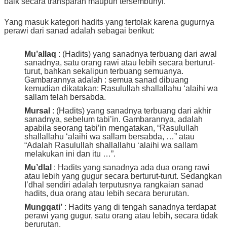
baik secara transparan maupun tersembunyi.
Yang masuk kategori hadits yang tertolak karena gugurnya
perawi dari sanad adalah sebagai berikut:
Mu’allaq
: (Hadits) yang sanadnya terbuang dari awal
sanadnya, satu orang rawi atau lebih secara berturut-
turut, bahkan sekalipun terbuang semuanya.
Gambarannya adalah : semua sanad dibuang
kemudian dikatakan: Rasulullah shallallahu ‘alaihi wa
sallam telah bersabda.
Mursal
: (Hadits) yang sanadnya terbuang dari akhir
sanadnya, sebelum tabi’in. Gambarannya, adalah
apabila seorang tabi’in mengatakan, “Rasulullah
shallallahu ‘alaihi wa sallam bersabda, …” atau
“Adalah Rasulullah shallallahu ‘alaihi wa sallam
melakukan ini dan itu …”.
Mu’dlal
: Hadits yang sanadnya ada dua orang rawi
atau lebih yang gugur secara berturut-turut. Sedangkan
I’dhal sendiri adalah terputusnya rangkaian sanad
hadits, dua orang atau lebih secara berurutan.
Mungqati’
: Hadits yang di tengah sanadnya terdapat
perawi yang gugur, satu orang atau lebih, secara tidak
berurutan.