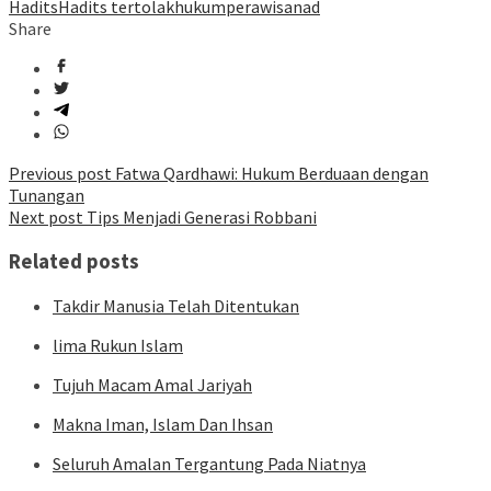
Hadits
Hadits tertolak
hukum
perawi
sanad
Share
Post
Previous post
Fatwa Qardhawi: Hukum Berduaan dengan
Tunangan
navigation
Next post
Tips Menjadi Generasi Robbani
Related posts
Takdir Manusia Telah Ditentukan
lima Rukun Islam
Tujuh Macam Amal Jariyah
Makna Iman, Islam Dan Ihsan
Seluruh Amalan Tergantung Pada Niatnya