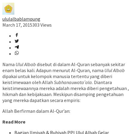
ululalbablampung
March 17, 2015
303 Views
Nama
Ulul Albab
disebut di dalam Al-Quran sebanyak sekitar
enam belas kali. Adapun menurut Al-Quran, nama
Ulul Albab
dipakai untuk kelompok manusia tertentu yang diberi
keistimewaan oleh Allah
Subhanauwata’ala.
Diantara
keistimewaannya mereka adalah mereka diberi pengetahuan ,
hikmah dan kebijaksaan. Meskipun disamping pengetahuan
yang mereka dapatkan secara empiris:
Allah Berfirman dalam Al-Qur’an:
Read More
Bagian Ilmiyah & Ruhiyah PPI Ulul Albab Gelar