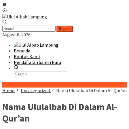
Skip
Mobile
to
Menu
content
Search
August 6, 2026
Beranda
Kontak Kami
Pendaftaran Santri Baru
Special Content
Home
Uncategorized
Nama Ululalbab Di Dalam Al-Qur'an
Nama Ululalbab Di Dalam Al-
Qur’an