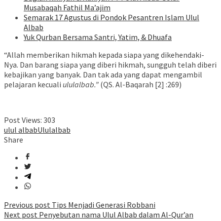
Musabaqah Fathil Ma’ajim
Semarak 17 Agustus di Pondok Pesantren Islam Ulul
Albab
Yuk Qurban Bersama Santri, Yatim, & Dhuafa
“Allah memberikan hikmah kepada siapa yang dikehendaki-
Nya. Dan barang siapa yang diberi hikmah, sungguh telah diberi
kebajikan yang banyak. Dan tak ada yang dapat mengambil
pelajaran kecuali
ululalbab.”
(QS. Al-Baqarah [2] :269)
Post Views:
303
ulul albab
Ululalbab
Share
Post
Previous post
Tips Menjadi Generasi Robbani
Next post
Penyebutan nama Ulul Albab dalam Al-Qur’an