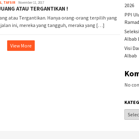
L
,
TAFSIR
November 11, 2017
2026
JUANG ATAU TERGANTIKAN !
PPI Ul
ang atau Tergantikan. Hanya orang-orang terpilih yang
Ramad
ijalan ini, mereka yang tangguh, meraka yang […]
Seleks
Albab 
View More
Visi D
Albab
Kom
No co
KATEG