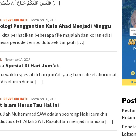
فَلَيْسَ عَلَيْكُمْ جُنَاحٌ أَنْ تَقْصُرُوا مِنَ […]
L
,
PENYEJUK HATI
November 19, 2017
ologi Penggantian Kata Ahad Menjadi Minggu
 kita perhatikan beberapa file majalah dan koran edisi
esia periode tempo dulu sekitar jauh […]
L
November 17, 2017
u Spesial Di Hari Jum’at
ua waktu spesial di hari jum’at yang harus diketahui umat
 di seluruh dunia. […]
Pos
L
,
PENYEJUK HATI
November 16, 2017
 Islam Harus Tau Hal Ini
Keutam
ullah Muhammad SAW adalah seorang Nabi terakhir
Hukum 
diutus oleh Allah SWT. Rasulullah menjadi manusia […]
Peneta
Laksan