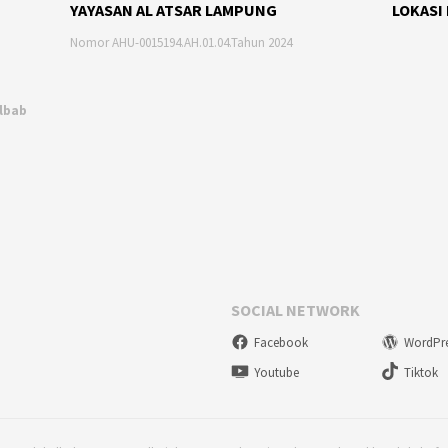
YAYASAN AL ATSAR LAMPUNG
LOKASI
Nomor AHU-0015194.AH.01.04.Tahun 2024
Albab
SOCIAL NETWORK
Facebook
WordPr
Youtube
Tiktok