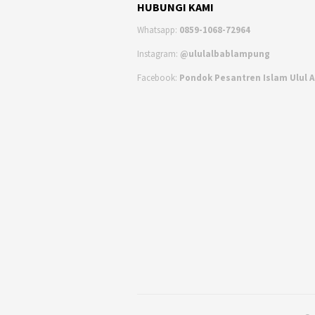
HUBUNGI KAMI
Whatsapp:
0859-1068-72964
Instagram:
@ululalbablampung
Facebook:
Pondok Pesantren Islam Ulul 