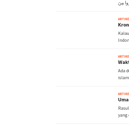
ARTIKE
Kron
Kalau
Indon
ARTIKE
Wakt
Ada d
islam
ARTIKE
Umat
Rasul
yang 