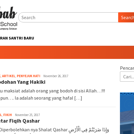
Searc
RAN SANTRI BARU
Pencar
K
,
ARTIKEL
,
PENYEJUK HATI
November 26, 2017
dohan Yang Hakiki
u maksiat adalah orang yang bodoh di sisi Allah…!!!
pun…. Ia adalah seorang yang hafal […]
L
,
FIKIH
November 25, 2017
tar Fiqih Qashar
erbolehkan nya Shalat Qashar وَإِذَا ضَرَبْتُمْ فِي الْأَرْضِ