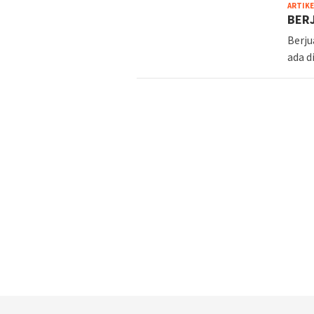
ARTIKE
BER
Berju
ada d