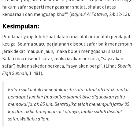
hukum safar seperti mengqashar shalat, shalat di atas
kendaraan dan mengusap khuf.” (
Majmu’ Al Fatawa
, 24: 12-13).
Kesimpulan:
Pendapat yang lebih kuat dalam masalah ini adalah pendapat
ketiga. Selama suatu perjalanan disebut safar baik menempuh
jarak dekat maupun jauh, maka boleh mengqashar shalat.
Kalau mau disebut safar, maka ia akan berkata, “saya akan
safar”, bukan sekedar berkata, “saya akan pergi”. (Lihat
Shahih
Fiqh Sunnah
, 1: 481).
Kalau sulit untuk menentukan itu safar ataukah tidak, maka
pendapat jumhur (mayoritas ulama) bisa digunakan yaitu
memakai jarak 85 km. Berarti jika telah menempuh jarak 85
km dari akhir bangunan di kotanya, maka sudah disebut
safar.
Wallahu a’lam.