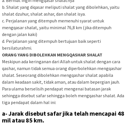
a. Berniat ingin mengqasar shalatnya
b. Shalat yang diqasar meliputi shalat yang dibolehkan, yaitu
shalat dzuhur, shalat ashar, dan shalat isya.
c. Perjalanan yang ditempuh memenuhi syarat untuk
mengqasar shalat, yaitu minimal 76,8 km (jika ditempuh
dengan jalan kaki)
d. Perjalanan yang ditempuh bertujuan baik seperti
bersilaturahmi.
ORANG YANG DIBOLEHKAN MENGQASHAR SHALAT
Meskipun ada keringanan dari Allah untuk shalat dengan cara
qashar, namun tidak semua orang diperbolehkan mengqashar
shalat. Seseorang dibolehkan mengqashar shalat apabila
dalam keadaan sakit, tidak aman, atau dalam bepergian jauh.
Para ulama berselisih pendapat mengenai batasan jarak
sehingga disebut safar sehingga boleh mengqashar shalat. Ada
tiga pendapat dalam hal ini:
a- Jarak disebut safar jika telah mencapai 48
mil atau 85 km.