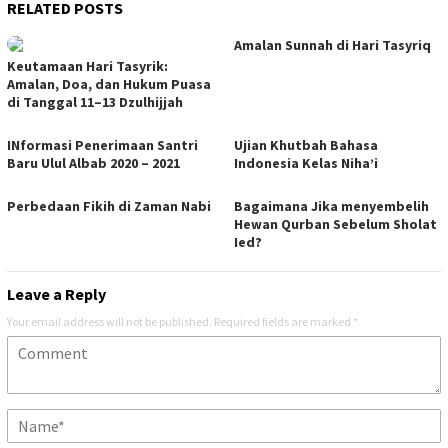
RELATED POSTS
Amalan Sunnah di Hari Tasyriq
Keutamaan Hari Tasyrik:
Amalan, Doa, dan Hukum Puasa
di Tanggal 11–13 Dzulhijjah
INformasi Penerimaan Santri
Ujian Khutbah Bahasa
Baru Ulul Albab 2020 – 2021
Indonesia Kelas Niha’i
Perbedaan Fikih di Zaman Nabi
Bagaimana Jika menyembelih
Hewan Qurban Sebelum Sholat
Ied?
Leave a Reply
Your email address will not be published.
Required fields are marked
*