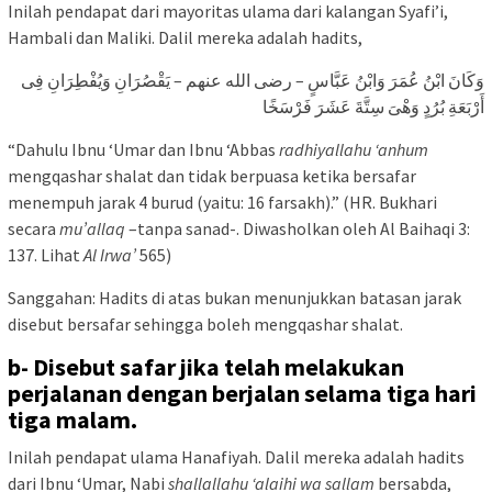
Inilah pendapat dari mayoritas ulama dari kalangan Syafi’i,
Hambali dan Maliki. Dalil mereka adalah hadits,
وَكَانَ ابْنُ عُمَرَ وَابْنُ عَبَّاسٍ – رضى الله عنهم – يَقْصُرَانِ وَيُفْطِرَانِ فِى
أَرْبَعَةِ بُرُدٍ وَهْىَ سِتَّةَ عَشَرَ فَرْسَخًا
“Dahulu Ibnu ‘Umar dan Ibnu ‘Abbas
radhiyallahu ‘anhum
mengqashar shalat dan tidak berpuasa ketika bersafar
menempuh jarak 4 burud (yaitu: 16 farsakh).” (HR. Bukhari
secara
mu’allaq
–tanpa sanad-. Diwasholkan oleh Al Baihaqi 3:
137. Lihat
Al Irwa’
565)
Sanggahan: Hadits di atas bukan menunjukkan batasan jarak
disebut bersafar sehingga boleh mengqashar shalat.
b- Disebut safar jika telah melakukan
perjalanan dengan berjalan selama tiga hari
tiga malam.
Inilah pendapat ulama Hanafiyah. Dalil mereka adalah hadits
dari Ibnu ‘Umar, Nabi
shallallahu ‘alaihi wa sallam
bersabda,