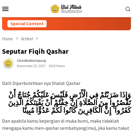
Special Content
Home
Artikel
Seputar Fiqih Qashar
Ululalbablampung
November 25, 2017
1020 Views
Dalil Diperbolehkan nya Shalat Qashar
وَإِذَا ضَرَبْتُمْ فِي الْأَرْضِ فَلَيْسَ عَلَيْكُمْ جُنَاحٌ أَنْ
تَقْصُرُوا مِنَ الصَّلَاةِ إِنْ خِفْتُمْ أَنْ يَفْتِنَكُمُ الَّذِينَ
كَفَرُوا ۚ إِنَّ الْكَافِرِينَ كَانُوا لَكُمْ عَدُوًّا مُبِينًا
Dan apabila kamu bepergian di muka bumi, maka tidaklah
mengapa kamu men-qashar sembahyang(mu), jika kamu takut