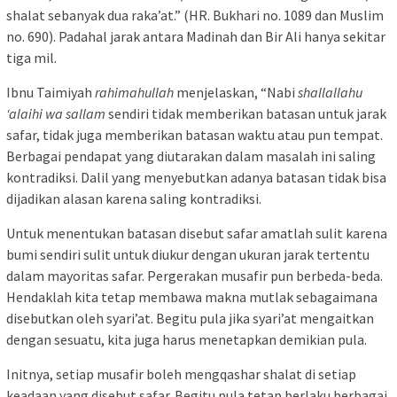
shalat sebanyak dua raka’at.” (HR. Bukhari no. 1089 dan Muslim
no. 690). Padahal jarak antara Madinah dan Bir Ali hanya sekitar
tiga mil.
Ibnu Taimiyah
rahimahullah
menjelaskan, “Nabi
shallallahu
‘alaihi wa sallam
sendiri tidak memberikan batasan untuk jarak
safar, tidak juga memberikan batasan waktu atau pun tempat.
Berbagai pendapat yang diutarakan dalam masalah ini saling
kontradiksi. Dalil yang menyebutkan adanya batasan tidak bisa
dijadikan alasan karena saling kontradiksi.
Untuk menentukan batasan disebut safar amatlah sulit karena
bumi sendiri sulit untuk diukur dengan ukuran jarak tertentu
dalam mayoritas safar. Pergerakan musafir pun berbeda-beda.
Hendaklah kita tetap membawa makna mutlak sebagaimana
disebutkan oleh syari’at. Begitu pula jika syari’at mengaitkan
dengan sesuatu, kita juga harus menetapkan demikian pula.
Initnya, setiap musafir boleh mengqashar shalat di setiap
keadaan yang disebut safar. Begitu pula tetap berlaku berbagai