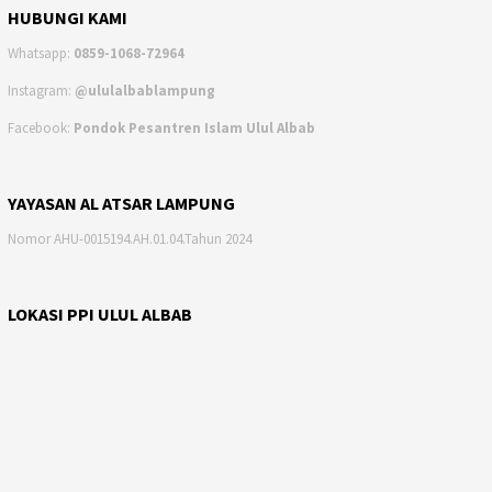
HUBUNGI KAMI
Whatsapp:
0859-1068-72964
Instagram:
@ululalbablampung
Facebook:
Pondok Pesantren Islam Ulul Albab
YAYASAN AL ATSAR LAMPUNG
Nomor AHU-0015194.AH.01.04.Tahun 2024
LOKASI PPI ULUL ALBAB