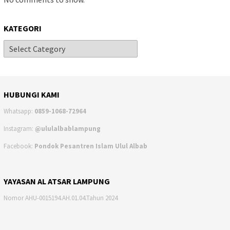
KATEGORI
HUBUNGI KAMI
Whatsapp:
0859-1068-72964
Instagram:
@ululalbablampung
Facebook:
Pondok Pesantren Islam Ulul Albab
YAYASAN AL ATSAR LAMPUNG
Nomor AHU-0015194.AH.01.04.Tahun 2024