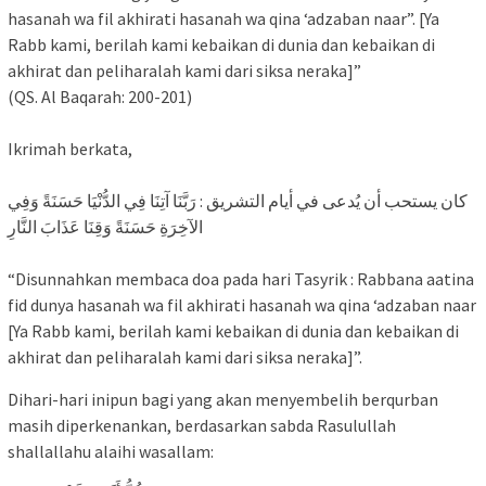
hasanah wa fil akhirati hasanah wa qina ‘adzaban naar”. [Ya
Rabb kami, berilah kami kebaikan di dunia dan kebaikan di
akhirat dan peliharalah kami dari siksa neraka]”
(QS. Al Baqarah: 200-201)
Ikrimah berkata,
ﻛﺎﻥ ﻳﺴﺘﺤﺐ ﺃﻥ ﻳُﺪﻋﻰ ﻓﻲ ﺃﻳﺎﻡ ﺍﻟﺘﺸﺮﻳﻖ : رَبَّنَا آتِنَا فِي الدُّنْيَا حَسَنَةً وَفِي
الآخِرَةِ حَسَنَةً وَقِنَا عَذَابَ النَّارِ
“Disunnahkan membaca doa pada hari Tasyrik : Rabbana aatina
fid dunya hasanah wa fil akhirati hasanah wa qina ‘adzaban naar
[Ya Rabb kami, berilah kami kebaikan di dunia dan kebaikan di
akhirat dan peliharalah kami dari siksa neraka]”.
Dihari-hari inipun bagi yang akan menyembelih berqurban
masih diperkenankan, berdasarkan sabda Rasulullah
shallallahu alaihi wasallam: