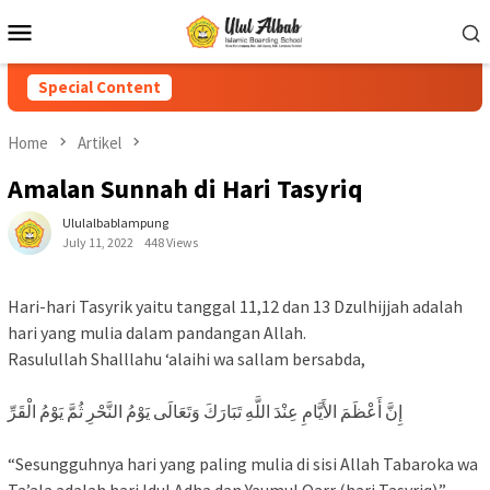
Special Content
Home
Artikel
Amalan Sunnah di Hari Tasyriq
Ululalbablampung
July 11, 2022
448 Views
Hari-hari Tasyrik yaitu tanggal 11,12 dan 13 Dzulhijjah adalah
hari yang mulia dalam pandangan Allah.
Rasulullah Shalllahu ‘alaihi wa sallam bersabda,
ﺇِﻥَّ ﺃَﻋْﻈَﻢَ ﺍﻷَﻳَّﺎﻡِ ﻋِﻨْﺪَ ﺍﻟﻠَّﻪِ ﺗَﺒَﺎﺭَﻙَ ﻭَﺗَﻌَﺎﻟَﻰ ﻳَﻮْﻡُ ﺍﻟﻨَّﺤْﺮِ ﺛُﻢَّ ﻳَﻮْﻡُ ﺍﻟْﻘَﺮِّ
“Sesungguhnya hari yang paling mulia di sisi Allah Tabaroka wa