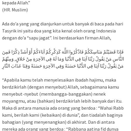
kepada Allah.”
(HR. Muslim)
Ada do’a yang yang dianjurkan untuk banyak di baca pada hari
Tasyrik ini yaitu doa yang kita kenal oleh orang Indonesia
dengan do’a “sapu jagat”. Ini berdasarkan firman Allah,
فَإِذَا قَضَيْتُمْ مَنَاسِكَكُمْ فَاذْكُرُوا اللَّهَ كَذِكْرِكُمْ آبَاءَكُمْ أَوْ أَشَدَّ ذِكْرًا فَمِنَ
النَّاسِ مَنْ يَقُولُ رَبَّنَا آتِنَا فِي الدُّنْيَا وَمَا لَهُ فِي الآخِرَةِ مِنْ خَلاقٍ, وَمِنْهُمْ
مَنْ يَقُولُ رَبَّنَا آتِنَا فِي الدُّنْيَا حَسَنَةً وَفِي الآخِرَةِ حَسَنَةً وَقِنَا عَذَابَ النَّارِ
“Apabila kamu telah menyelesaikan ibadah hajimu, maka
berdzikirlah (dengan menyebut) Allah, sebagaimana kamu
menyebut-nyebut (membangga-banggakan) nenek
moyangmu, atau (bahkan) berdzikirlah lebih banyak dari itu.
Maka di antara manusia ada orang yang berdoa : “Wahai Rabb
kami, berilah kami (kebaikan) di dunia”, dan tiadalah baginya
bahagian (yang menyenangkan) di akhirat. Dan di antara
mereka ada orang yang berdoa : “Rabbana aatina fid dunya