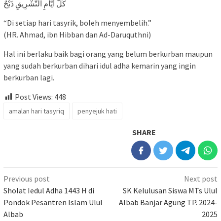
كُلُّ أَيَّامِ التَّشْرِيقِ ذَبْحٌ
“Di setiap hari tasyrik, boleh menyembelih.”
(HR. Ahmad, ibn Hibban dan Ad-Daruquthni)
Hal ini berlaku baik bagi orang yang belum berkurban maupun
yang sudah berkurban dihari idul adha kemarin yang ingin
berkurban lagi.
Post Views:
448
amalan hari tasyriq
penyejuk hati
SHARE
Previous post
Next post
Sholat Iedul Adha 1443 H di
SK Kelulusan Siswa MTs Ulul
Pondok Pesantren Islam Ulul
Albab Banjar Agung TP. 2024-
Albab
2025