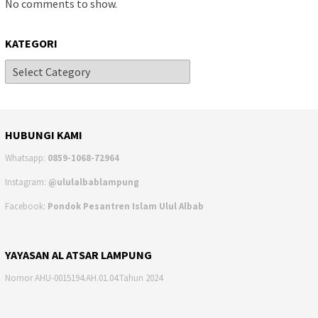
No comments to show.
KATEGORI
HUBUNGI KAMI
Whatsapp:
0859-1068-72964
Instagram:
@ululalbablampung
Facebook:
Pondok Pesantren Islam Ulul Albab
YAYASAN AL ATSAR LAMPUNG
Nomor AHU-0015194.AH.01.04.Tahun 2024