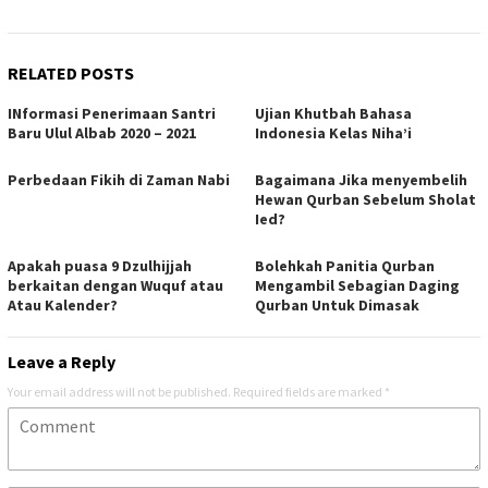
RELATED POSTS
INformasi Penerimaan Santri
Ujian Khutbah Bahasa
Baru Ulul Albab 2020 – 2021
Indonesia Kelas Niha’i
Perbedaan Fikih di Zaman Nabi
Bagaimana Jika menyembelih
Hewan Qurban Sebelum Sholat
Ied?
Apakah puasa 9 Dzulhijjah
Bolehkah Panitia Qurban
berkaitan dengan Wuquf atau
Mengambil Sebagian Daging
Atau Kalender?
Qurban Untuk Dimasak
Leave a Reply
Your email address will not be published.
Required fields are marked
*