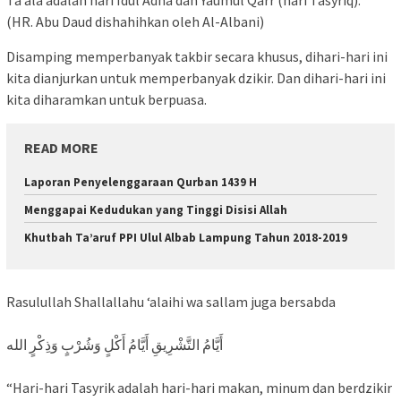
Ta’ala adalah hari Idul Adha dan Yaumul Qarr (hari Tasyriq).”
(HR. Abu Daud dishahihkan oleh Al-Albani)
Disamping memperbanyak takbir secara khusus, dihari-hari ini
kita dianjurkan untuk memperbanyak dzikir. Dan dihari-hari ini
kita diharamkan untuk berpuasa.
READ MORE
Laporan Penyelenggaraan Qurban 1439 H
Menggapai Kedudukan yang Tinggi Disisi Allah
Khutbah Ta’aruf PPI Ulul Albab Lampung Tahun 2018-2019
Rasulullah Shallallahu ‘alaihi wa sallam juga bersabda
أَيَّامُ التَّشْرِيقِ أَيَّامُ أَكْلٍ وَشُرْبٍ وَذِكْرٍ الله
“Hari-hari Tasyrik adalah hari-hari makan, minum dan berdzikir